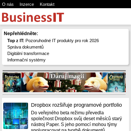
O nás
Inzerce
Kontakt
Nepřehlédněte:
Top z IT:
Pozoruhodné IT produkty pro rok 2026
Správa dokumentů
Digitální transformace
Informační systémy
Dropbox rozšiřuje programové portfolio
Do veřejného beta režimu převedla
společnost Dropbox svůj deset měsíců starý
nástroj Paper. S jeho pomocí mohou týmy
spolupracovat na tvorbě dokumentů,