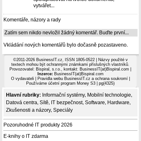
vytvářet...
Komentáře, názory a rady
Zatím sem nikdo nevložil žádný komentář. Buďte první...
Vkládání nových komentářů bylo dočasně pozastaveno.
©2011-2026 BusinessIT.cz, ISSN 1805-0522 | Názvy použité v
textech mohou být ochrannými známkami příslušných vlastníků.
Provozovatel: Bispiral, s.r.o., kontakt: BusinessIT(at)Bispiral.com |
Inzerce:
BusinessIT(at)Bispiral.com
O vydavateli
|
Pravidla webu BusinessIT.cz a ochrana soukromí
|
Používáme
účetní program Money S3
| pg(4325)
Hlavní rubriky:
Informační systémy
,
Mobilní technologie
,
Datová centra
,
Sítě
,
IT bezpečnost
,
Software
,
Hardware
,
Zkušenosti a názory
,
Speciály
Pozoruhodné IT produkty 2026
E-knihy o IT zdarma