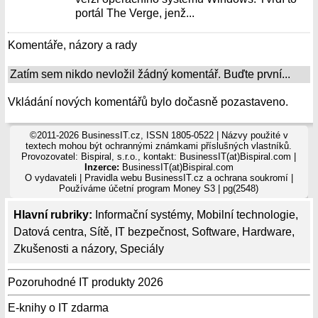
portál The Verge, jenž...
Komentáře, názory a rady
Zatím sem nikdo nevložil žádný komentář. Buďte první...
Vkládání nových komentářů bylo dočasně pozastaveno.
©2011-2026 BusinessIT.cz, ISSN 1805-0522 | Názvy použité v
textech mohou být ochrannými známkami příslušných vlastníků.
Provozovatel: Bispiral, s.r.o., kontakt: BusinessIT(at)Bispiral.com |
Inzerce:
BusinessIT(at)Bispiral.com
O vydavateli
|
Pravidla webu BusinessIT.cz a ochrana soukromí
|
Používáme
účetní program Money S3
| pg(2548)
Hlavní rubriky:
Informační systémy
,
Mobilní technologie
,
Datová centra
,
Sítě
,
IT bezpečnost
,
Software
,
Hardware
,
Zkušenosti a názory
,
Speciály
Pozoruhodné IT produkty 2026
E-knihy o IT zdarma