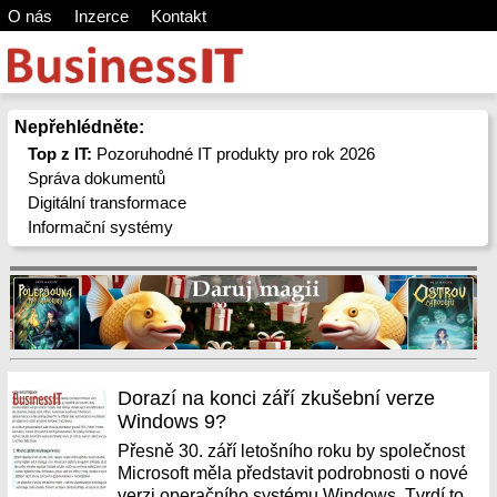
O nás
Inzerce
Kontakt
Nepřehlédněte:
Top z IT:
Pozoruhodné IT produkty pro rok 2026
Správa dokumentů
Digitální transformace
Informační systémy
Dorazí na konci září zkušební verze
Windows 9?
Přesně 30. září letošního roku by společnost
Microsoft měla představit podrobnosti o nové
verzi operačního systému Windows. Tvrdí to