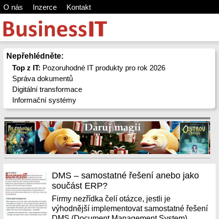
O nás
Inzerce
Kontakt
Nepřehlédněte:
Top z IT:
Pozoruhodné IT produkty pro rok 2026
Správa dokumentů
Digitální transformace
Informační systémy
DMS – samostatné řešení anebo jako
součást ERP?
Firmy nezřídka čelí otázce, jestli je
výhodnější implementovat samostatné řešení
DMS (Document Management System),