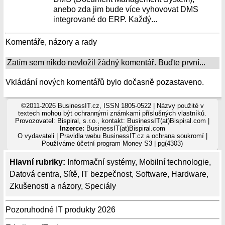
anebo zda jim bude více vyhovovat DMS
integrované do ERP. Každý...
Komentáře, názory a rady
Zatím sem nikdo nevložil žádný komentář. Buďte první...
Vkládání nových komentářů bylo dočasně pozastaveno.
©2011-2026 BusinessIT.cz, ISSN 1805-0522 | Názvy použité v
textech mohou být ochrannými známkami příslušných vlastníků.
Provozovatel: Bispiral, s.r.o., kontakt: BusinessIT(at)Bispiral.com |
Inzerce:
BusinessIT(at)Bispiral.com
O vydavateli
|
Pravidla webu BusinessIT.cz a ochrana soukromí
|
Používáme
účetní program Money S3
| pg(4303)
Hlavní rubriky:
Informační systémy
,
Mobilní technologie
,
Datová centra
,
Sítě
,
IT bezpečnost
,
Software
,
Hardware
,
Zkušenosti a názory
,
Speciály
Pozoruhodné IT produkty 2026