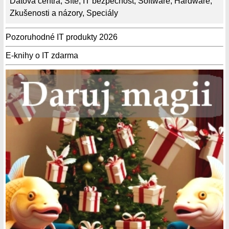
Datová centra
,
Sítě
,
IT bezpečnost
,
Software
,
Hardware
,
Zkušenosti a názory
,
Speciály
Pozoruhodné IT produkty 2026
E-knihy o IT zdarma