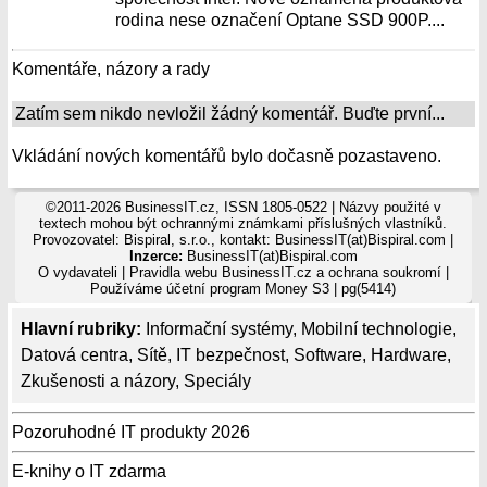
rodina nese označení Optane SSD 900P....
Komentáře, názory a rady
Zatím sem nikdo nevložil žádný komentář. Buďte první...
Vkládání nových komentářů bylo dočasně pozastaveno.
©2011-2026 BusinessIT.cz, ISSN 1805-0522 | Názvy použité v
textech mohou být ochrannými známkami příslušných vlastníků.
Provozovatel: Bispiral, s.r.o., kontakt: BusinessIT(at)Bispiral.com |
Inzerce:
BusinessIT(at)Bispiral.com
O vydavateli
|
Pravidla webu BusinessIT.cz a ochrana soukromí
|
Používáme
účetní program Money S3
| pg(5414)
Hlavní rubriky:
Informační systémy
,
Mobilní technologie
,
Datová centra
,
Sítě
,
IT bezpečnost
,
Software
,
Hardware
,
Zkušenosti a názory
,
Speciály
Pozoruhodné IT produkty 2026
E-knihy o IT zdarma