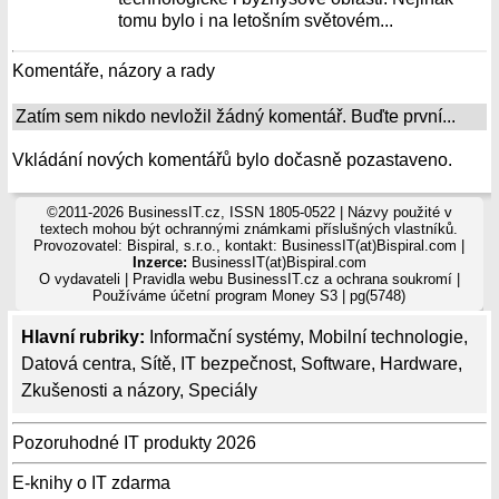
tomu bylo i na letošním světovém...
Komentáře, názory a rady
Zatím sem nikdo nevložil žádný komentář. Buďte první...
Vkládání nových komentářů bylo dočasně pozastaveno.
©2011-2026 BusinessIT.cz, ISSN 1805-0522 | Názvy použité v
textech mohou být ochrannými známkami příslušných vlastníků.
Provozovatel: Bispiral, s.r.o., kontakt: BusinessIT(at)Bispiral.com |
Inzerce:
BusinessIT(at)Bispiral.com
O vydavateli
|
Pravidla webu BusinessIT.cz a ochrana soukromí
|
Používáme
účetní program Money S3
| pg(5748)
Hlavní rubriky:
Informační systémy
,
Mobilní technologie
,
Datová centra
,
Sítě
,
IT bezpečnost
,
Software
,
Hardware
,
Zkušenosti a názory
,
Speciály
Pozoruhodné IT produkty 2026
E-knihy o IT zdarma