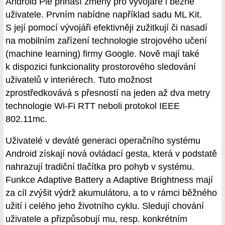
Android Pie přináší změny pro vývojáře i běžné
uživatele. Prvním nabídne například sadu ML Kit.
S její pomocí vývojáři efektivněji zužitkují či nasadí
na mobilním zařízení technologie strojového učení
(machine learning) firmy Google. Nově mají také
k dispozici funkcionality prostorového sledování
uživatelů v interiérech. Tuto možnost
zprostředkovává s přesností na jeden až dva metry
technologie Wi-Fi RTT neboli protokol IEEE
802.11mc.
Uživatelé v deváté generaci operačního systému
Android získají nová ovládací gesta, která v podstatě
nahrazují tradiční tlačítka pro pohyb v systému.
Funkce Adaptive Battery a Adaptive Brightness mají
za cíl zvýšit výdrž akumulátoru, a to v rámci běžného
užití i celého jeho životního cyklu. Sledují chování
uživatele a přizpůsobují mu, resp. konkrétním