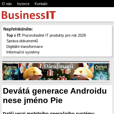
O nás
Inzerce
Kontakt
Nepřehlédněte:
Top z IT:
Pozoruhodné IT produkty pro rok 2026
Správa dokumentů
Digitální transformace
Informační systémy
Devátá generace Androidu
nese jméno Pie
Další verzi mobilního operačního systému