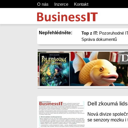
O nás
Inzerce
Kontakt
Nepřehlédněte:
Top z IT:
Pozoruhodné IT
Správa dokumentů
Dell zkoumá lid
Nová divize společn
se senzory mozku i t