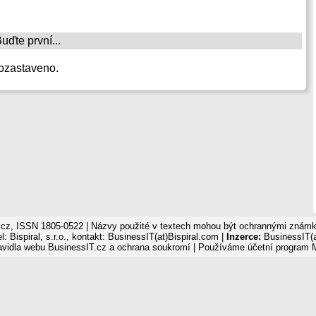
ďte první...
ozastaveno.
cz, ISSN 1805-0522 | Názvy použité v textech mohou být ochrannými známka
: Bispiral, s.r.o., kontakt: BusinessIT(at)Bispiral.com |
Inzerce:
BusinessIT(a
avidla webu BusinessIT.cz a ochrana soukromí
| Používáme
účetní program