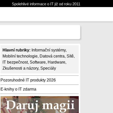
Spolehlivé informace o IT již od roku 2011
Hlavní rubriky:
Informační systémy
,
Mobilní technologie
,
Datová centra
,
Sítě
,
IT bezpečnost
,
Software
,
Hardware
,
Zkušenosti a názory
,
Speciály
Pozoruhodné IT produkty 2026
E-knihy o IT zdarma