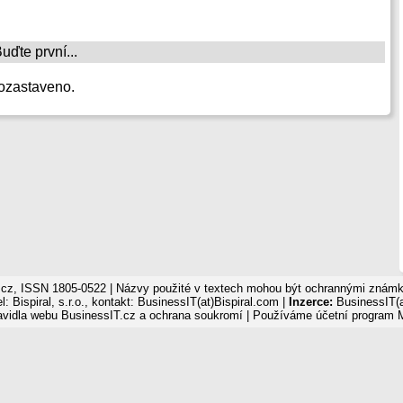
ďte první...
ozastaveno.
cz, ISSN 1805-0522 | Názvy použité v textech mohou být ochrannými známka
: Bispiral, s.r.o., kontakt: BusinessIT(at)Bispiral.com |
Inzerce:
BusinessIT(a
avidla webu BusinessIT.cz a ochrana soukromí
| Používáme
účetní program