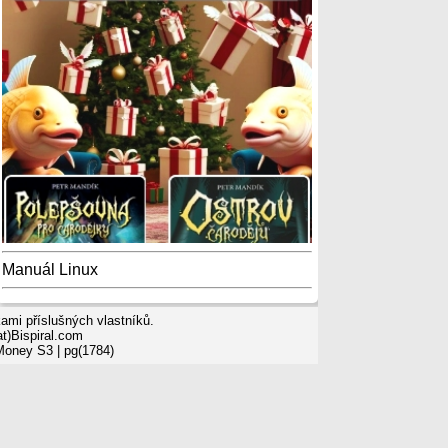
Manuál Linux
mi příslušných vlastníků.
t)Bispiral.com
 Money S3
| pg(1784)