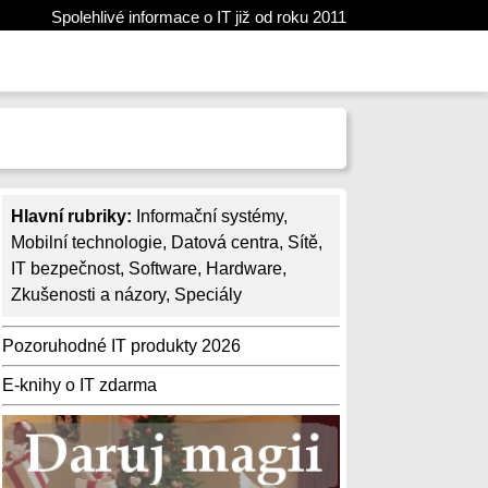
Spolehlivé informace o IT již od roku 2011
Hlavní rubriky:
Informační systémy
,
Mobilní technologie
,
Datová centra
,
Sítě
,
IT bezpečnost
,
Software
,
Hardware
,
Zkušenosti a názory
,
Speciály
Pozoruhodné IT produkty 2026
E-knihy o IT zdarma