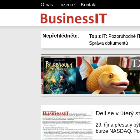
O nás
Inzerce
Kontakt
Nepřehlédněte:
Top z IT:
Pozoruhodné IT
Správa dokumentů
Dell se v úterý
29. října přestaly 
burze NASDAQ. Po 25 