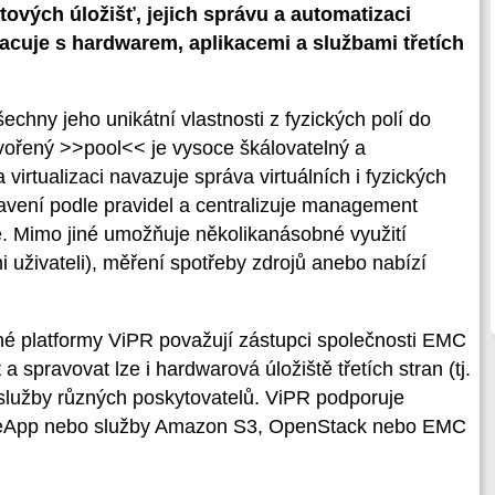
atových úložišť, jejich správu a automatizaci
racuje s hardwarem, aplikacemi a službami třetích
echny jeho unikátní vlastnosti z fyzických polí do
tvořený >>pool<< je vysoce škálovatelný a
virtualizaci navazuje správa virtuálních i fyzických
avení podle pravidel a centralizuje management
ště. Mimo jiné umožňuje několikanásobné využití
i uživateli), měření spotřeby zdrojů anebo nabízí
né platformy ViPR považují zástupci společnosti EMC
t a spravovat lze i hardwarová úložiště třetích stran (tj.
služby různých poskytovatelů. ViPR podporuje
y NeApp nebo služby Amazon S3, OpenStack nebo EMC