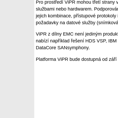
Pro prostředí ViPR mohou třetí strany vy
službami nebo hardwarem. Podporovány j
jejich kombinace, přístupové protokol
požadavky na datové služby (snímkován
ViPR z dílny EMC není jediným produkt
nabízí například řešení HDS VSP, IBM
DataCore SANsymphony.
Platforma ViPR bude dostupná od září 