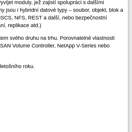
víjet moduly, jež zajistí spolupráci s dalšími
sou i hybridní datové typy – soubor, objekt, blok a
y iSCS, NFS, REST a další, nebo bezpečnostní
í, replikace atd.)
em svého druhu na trhu. Porovnatelné vlastnosti
 SAN Volume Controller, NetApp V-Series nebo
letošního roku.