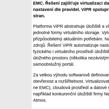
EMC. Řešení zajišťuje virtualizaci d
nastavení dle pravidel. ViPR spolup
stran.
Platforma ViPR abstrahuje úložiště a vš
jednotné formy virtuálního storage. Vy
přizpůsobitelný aktuálním potřebám. Na 
zdrojů. Řešení ViPR automatizuje nast
fyzického i virtuálního prostředí úloži
úložného prostoru (několika nezávislým
samoobslužný portál.
Za velkou výhodu softwarově definova
otevřenost a rozšiřitelnost. Virtualizova
ne EMC), cloudová prostředí a datové 
například konkurenční úložiště firm
Atmos.