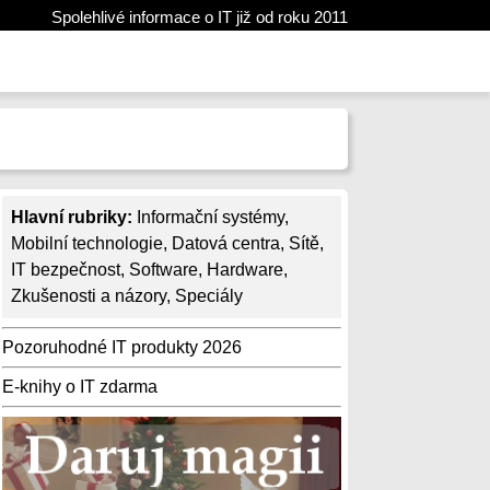
Spolehlivé informace o IT již od roku 2011
Hlavní rubriky:
Informační systémy
,
Mobilní technologie
,
Datová centra
,
Sítě
,
IT bezpečnost
,
Software
,
Hardware
,
Zkušenosti a názory
,
Speciály
Pozoruhodné IT produkty 2026
E-knihy o IT zdarma