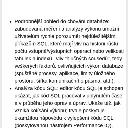
Podrobnější pohled do chování databáze:
zabudovaná měření a analýzy výkonu umožní
uživatelům rychle porozumět nejdůležitějším
příkazům SQL, které mají vliv na historii růstu
počtu vstupně/výstupních operací nebo velikosti
tabulek a indexů i vliv "hlučných sousedů", tedy
veškerých faktorů, ovlivňujících výkon databáze
(spuštěné procesy, aplikace, limity úložného
prostoru, šířka komunikačního pásma, atd.).
Analýza kódu SQL: editor kódu SQL je schopen
ukázat, jak kód SQL pracoval v uplynulém čase
a v průběhu jeho oprav a úprav. Ukáže též, jak
vzniká kolísání výkonu; trvale poskytuje
okamžitou nápovědu k vylepšení kódu SQL
(poskytovanou nástrojem Performance IQ),