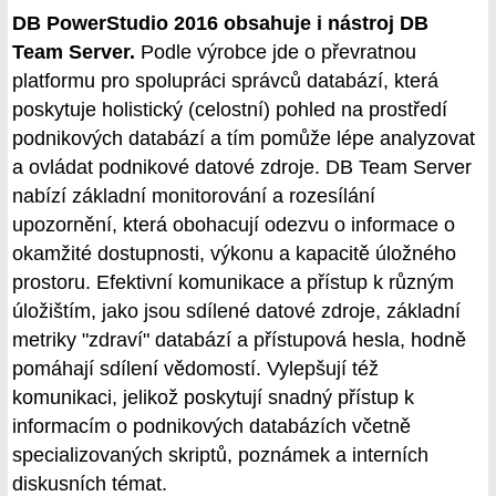
DB PowerStudio 2016 obsahuje i nástroj DB
Team Server.
Podle výrobce jde o převratnou
platformu pro spolupráci správců databází, která
poskytuje holistický (celostní) pohled na prostředí
podnikových databází a tím pomůže lépe analyzovat
a ovládat podnikové datové zdroje. DB Team Server
nabízí základní monitorování a rozesílání
upozornění, která obohacují odezvu o informace o
okamžité dostupnosti, výkonu a kapacitě úložného
prostoru. Efektivní komunikace a přístup k různým
úložištím, jako jsou sdílené datové zdroje, základní
metriky "zdraví" databází a přístupová hesla, hodně
pomáhají sdílení vědomostí. Vylepšují též
komunikaci, jelikož poskytují snadný přístup k
informacím o podnikových databázích včetně
specializovaných skriptů, poznámek a interních
diskusních témat.