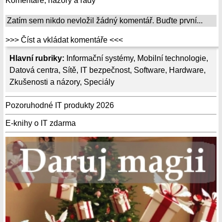
Komentáře, názory a rady
Zatím sem nikdo nevložil žádný komentář. Buďte první...
>>> Číst a vkládat komentáře <<<
Hlavní rubriky:
Informační systémy
,
Mobilní technologie
,
Datová centra
,
Sítě
,
IT bezpečnost
,
Software
,
Hardware
,
Zkušenosti a názory
,
Speciály
Pozoruhodné IT produkty 2026
E-knihy o IT zdarma