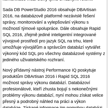
Sada DB PowerStudio 2016 obsahuje DBArtisan
2016, na databázově platformě nezávislé řešení
správy, monitorování a vylepšování výkonu s
možností týmové spolupráce. Dále obsahuje Rapid
SQL 2016, zřejmě jediné inteligentní integrované
vývojové prostředí pro jazyk SQL na trhu, které
umožňuje vývojářům a správcům databází vytvářet
výkonný kód SQL pro všechny databázové systémy z
jediného uživatelského rozhraní.
Nový přídavný nástroj Performance IQ poskytuje
produktům DBArtisan 2016 i Rapid SQL 2016
možnost správy výkonu databází. Databázoví
profesionálové, kteří zhusta bojují s nekonečnými
problémy výkonu databází, nyní mohou získat velice
přesný a podrobný náhled na práci a výkon
databáze. Získané informace jim pomohou databázi