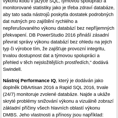
výkonu kódu v jazyce SQL, týmovou spolupráci a
monitorované statistiky jako je třeba zdraví databáze,
aby tato sada nástrojů poskytla dostatek podrobných
dat nutných pro zajištění rychlého a
nepřerušovaného výkonu databází bez nepříjemných
překvapení. DB PowerStudio 2016 přináší zásadní
převrat správy výkonu databází bez ohledu na jejich
typ či výrobce tím, že zajišťuje provozní integritu,
trvalou dostupnost dat a týmovou spolupráci a
přehled v těch nejsložitějších prostředích," dodává
Swindell.
Nástroj Performance IQ
, který je dodáván jako
doplněk DBArtisan 2016 a Rapid SQL 2016, trvale
(24/7) monitoruje zvolené databáze. Najde a ukáže
skryté problémy snižování výkonu a vizuálně zobrazí
základní příčiny všech hlavních oblastí výkonu
DMBS. Jeho vlastnosti a přínosy jsou například: