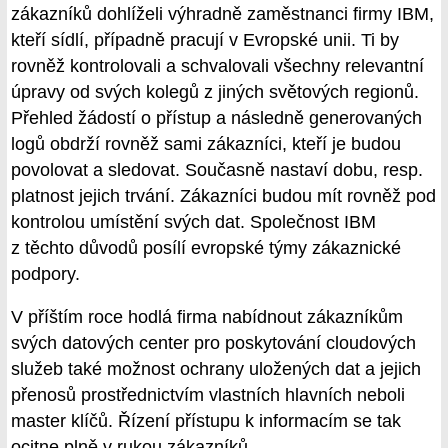
zákazníků dohlíželi výhradně zaměstnanci firmy IBM,
kteří sídlí, případně pracují v Evropské unii. Ti by
rovněž kontrolovali a schvalovali všechny relevantní
úpravy od svých kolegů z jiných světových regionů.
Přehled žádostí o přístup a následně generovaných
logů obdrží rovněž sami zákazníci, kteří je budou
povolovat a sledovat. Současně nastaví dobu, resp.
platnost jejich trvání. Zákazníci budou mít rovněž pod
kontrolou umístění svých dat. Společnost IBM
z těchto důvodů posílí evropské týmy zákaznické
podpory.
V příštím roce hodlá firma nabídnout zákazníkům
svých datových center pro poskytování cloudových
služeb také možnost ochrany uložených dat a jejich
přenosů prostřednictvím vlastních hlavních neboli
master klíčů. Řízení přístupu k informacím se tak
ocitne plně v rukou zákazníků.