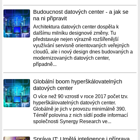
Budoucnost datových center - a jak se
na ni připravit
Architektura datových center dospěla k
dalšímu milníku designové změny. Tu
představuje nejen výrazně rozšířenější
využívání servisně orientovaných veřejných
cloudů, ale i nový design dnes budovaných a
modernizovaných datových center,
případně...
Globální boom hyperškálovatelných
datových center
O více než 90 vzrostl v roce 2017 počet tzv.
hyperškálovatelných datových center.
Globálně je jich v provozu minimálně 390.
Téměř polovina z nich sídlí podle informací
společnosti Synergy Research ve...
Správa IT: Umělá inteligence i příprava