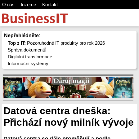
O nás
Inzerce
Kontakt
Nepřehlédněte:
Top z IT:
Pozoruhodné IT produkty pro rok 2026
Správa dokumentů
Digitální transformace
Informační systémy
Datová centra dneška:
Přichází nový milník vývoje
Datová centra se dále proměňují a podle