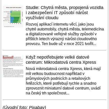
Studie: Chytrá města, propojená vozidla
i zabezpečení IT způsobí nárůst
využívání cloudu
Rozvoj aplikací internetu věcí, jako jsou
chytré automobily, chytrá města, telemedicína
a digitalizované veřejné služby způsobí v
příštích letech výrazný nárůst cloudového
provozu. Ten bude už v roce 2021 tvořit...
Když nepotřebujete velké datové
centrum: Mikrodatová centra Xpress
Nová mikrodatová centra Xpress, která mají
mít velkou budoucnost například v
průmyslových podnicích a retailových
řetězcích, které potřebují rychle a snadno
zprovoznit miniaturní datové centrum, uvádí
na český trh společnost...
(Úvodní foto: Pixabay)