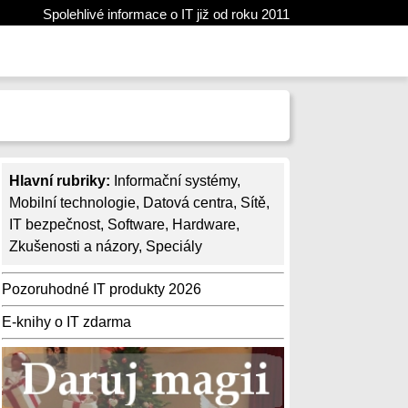
Spolehlivé informace o IT již od roku 2011
Hlavní rubriky:
Informační systémy
,
Mobilní technologie
,
Datová centra
,
Sítě
,
IT bezpečnost
,
Software
,
Hardware
,
Zkušenosti a názory
,
Speciály
Pozoruhodné IT produkty 2026
E-knihy o IT zdarma