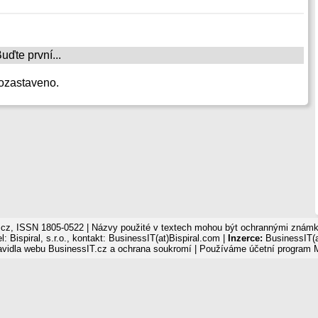
ďte první...
ozastaveno.
cz, ISSN 1805-0522 | Názvy použité v textech mohou být ochrannými známka
: Bispiral, s.r.o., kontakt: BusinessIT(at)Bispiral.com |
Inzerce:
BusinessIT(a
avidla webu BusinessIT.cz a ochrana soukromí
| Používáme
účetní program