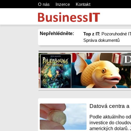
O nás
Inzerce
Kontakt
Nepřehlédněte:
Top z IT:
Pozoruhodné IT
Správa dokumentů
Datová centra a
Podle aktuálního od
investice do cloudo
amerických dolarů. Ji