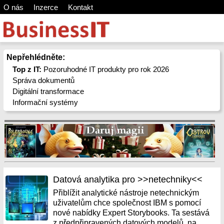
O nás
Inzerce
Kontakt
Nepřehlédněte:
Top z IT:
Pozoruhodné IT produkty pro rok 2026
Správa dokumentů
Digitální transformace
Informační systémy
Datová analytika pro >>netechniky<<
Přiblížit analytické nástroje netechnickým
uživatelům chce společnost IBM s pomocí
nové nabídky Expert Storybooks. Ta sestává
z předpřipravených datových modelů, na