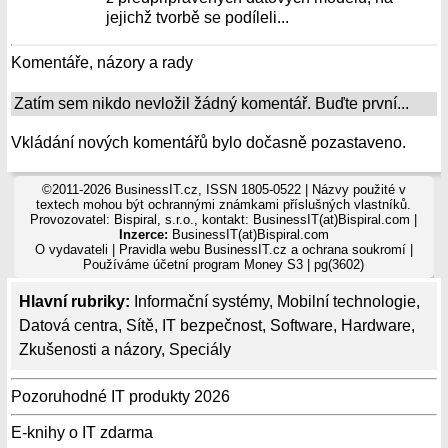
jejichž tvorbě se podíleli...
Komentáře, názory a rady
Zatím sem nikdo nevložil žádný komentář. Buďte první...
Vkládání nových komentářů bylo dočasně pozastaveno.
©2011-2026 BusinessIT.cz, ISSN 1805-0522 | Názvy použité v
textech mohou být ochrannými známkami příslušných vlastníků.
Provozovatel: Bispiral, s.r.o., kontakt: BusinessIT(at)Bispiral.com |
Inzerce:
BusinessIT(at)Bispiral.com
O vydavateli
|
Pravidla webu BusinessIT.cz a ochrana soukromí
|
Používáme
účetní program Money S3
| pg(3602)
Hlavní rubriky:
Informační systémy
,
Mobilní technologie
,
Datová centra
,
Sítě
,
IT bezpečnost
,
Software
,
Hardware
,
Zkušenosti a názory
,
Speciály
Pozoruhodné IT produkty 2026
E-knihy o IT zdarma