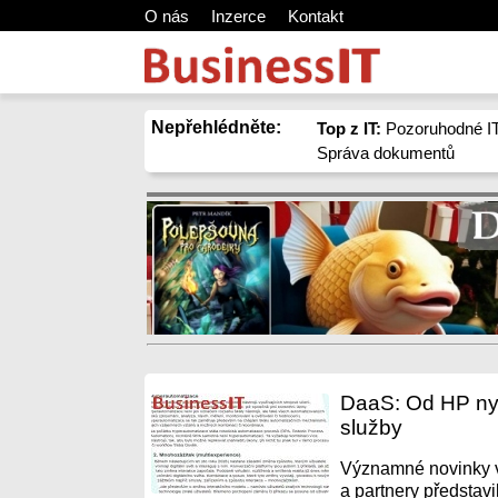
O nás
Inzerce
Kontakt
Nepřehlédněte:
Top z IT:
Pozoruhodné IT
Správa dokumentů
DaaS: Od HP nyn
služby
Významné novinky v
a partnery představi