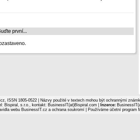
ďte první...
ozastaveno.
cz, ISSN 1805-0522 | Názvy použité v textech mohou být ochrannými známka
: Bispiral, s.r.o., kontakt: BusinessIT(at)Bispiral.com |
Inzerce:
BusinessIT(a
avidla webu BusinessIT.cz a ochrana soukromí
| Používáme
účetní program