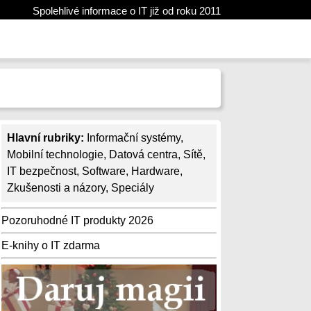
Spolehlivé informace o IT již od roku 2011
Hlavní rubriky:
Informační systémy
,
Mobilní technologie
,
Datová centra
,
Sítě
,
IT bezpečnost
,
Software
,
Hardware
,
Zkušenosti a názory
,
Speciály
Pozoruhodné IT produkty 2026
E-knihy o IT zdarma