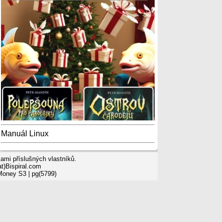
Manuál Linux
mi příslušných vlastníků.
t)Bispiral.com
 Money S3
| pg(5799)