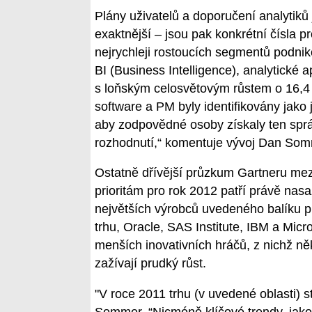
Plány uživatelů a doporučení analytiků
exaktnější – jsou pak konkrétní čísla p
nejrychleji rostoucích segmentů podnik
BI (Business Intelligence), analytick
s loňským celosvětovým růstem o 16,4 %
software a PM byly identifikovány jako j
aby zodpovědné osoby získaly ten správ
rozhodnutí,“ komentuje vývoj Dan Somm
Ostatně dřívější průzkum Gartneru mezi 
prioritám pro rok 2012 patří právě nas
největších výrobců uvedeného balíku p
trhu, Oracle, SAS Institute, IBM a Micros
menších inovativních hráčů, z nichž něk
zažívají prudký růst.
"V roce 2011 trhu (v uvedené oblasti) 