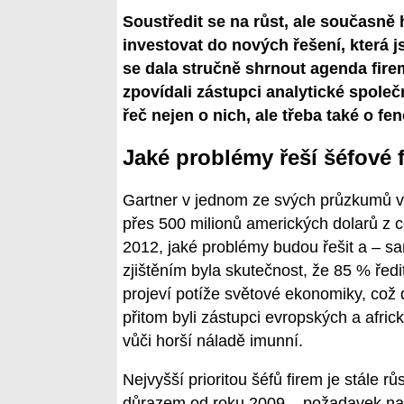
Soustředit se na růst, ale současně h
investovat do nových řešení, která 
se dala stručně shrnout agenda fire
zpovídali zástupci analytické spole
řeč nejen o nich, ale třeba také o f
Jaké problémy řeší šéfové 
Gartner v jednom ze svých průzkumů vy
přes 500 milionů amerických dolarů z cc
2012, jaké problémy budou řešit a – s
zjištěním byla skutečnost, že 85 % ředi
projeví potíže světové ekonomiky, což do 
přitom byli zástupci evropských a afri
vůči horší náladě imunní.
Nejvyšší prioritou šéfů firem je stále r
důrazem od roku 2009 – požadavek na ú