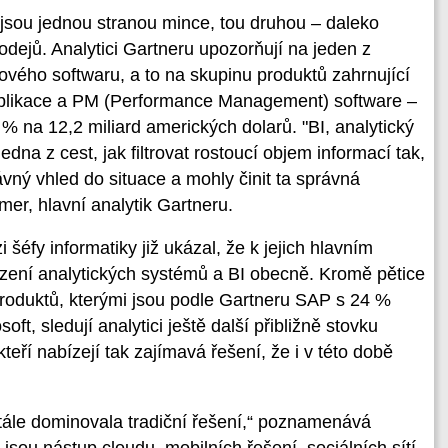
 jsou jednou stranou mince, tou druhou – daleko
rodejů. Analytici Gartneru upozorňují na jeden z
ového softwaru, a to na skupinu produktů zahrnující
é aplikace a PM (Performance Management) software –
 na 12,2 miliard amerických dolarů. "BI, analytický
edna z cest, jak filtrovat rostoucí objem informací tak,
ný vhled do situace a mohly činit ta správná
er, hlavní analytik Gartneru.
šéfy informatiky již ukázal, že k jejich hlavním
azení analytických systémů a BI obecně. Kromě pětice
roduktů, kterými jsou podle Gartneru SAP s 24 %
oft, sledují analytici ještě další přibližně stovku
teří nabízejí tak zajímavá řešení, že i v této době
stále dominovala tradiční řešení,“ poznamenává