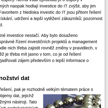
ných naopak hodlají investice do IT zvýšit, aby jim
voritem z hlediska investic do IT jsou přitom řešení
získání, udržení a lepší vytěžení zákazníků; pozornost
d.
tné investice nestačí. Aby bylo dosaženo
t správné řízení investičních projektů a management
le nich třeba zajistit rovněž změny v pravidlech, v
ž je třeba mít jasno v tom, co je od řešení
jadřovali zájem především o lepší informace o
nožství dat
 řešení, pak je rozhodně velkým tématem
práce s
bjemy dat, jejichž
žnými nástroji. Tato