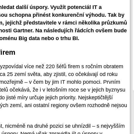
ledat další úspory. Využít potenciál IT a
jsou schopna přinést konkurenční výhodu. Tak by
m, jejichž představitele v rámci několika průzkumů
čnosti Gartner. Na následujích řádcích ovšem bude
enoménu Big data nebo o trhu BI.
firem
zpovídal více než 220 šéfů firem s ročním obratem
a 25 zemí světa, aby zjistil, co očekávají od roku
amozřejmě – v čem by jim IT mohlo pomoci. Prvním
telů očekává, že i v letošním roce se v jejich byznysu
jisté míry určuje jejich priority. Nejskeptičtější
ckých zemí, ani ostatní regiony ovšem rozhodně nejsou
ůst, nicméně na druhé pozici se uhnízdil – s nejvyšším
spory. Nemá však zpravidla jít o úspory v