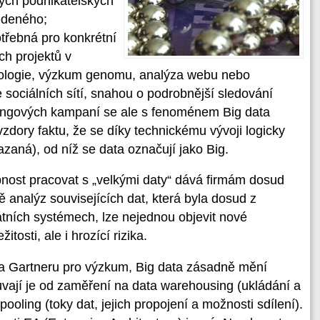
kých podnikatelských
edeného;
třebná pro konkrétní
ch projektů v
rologie, výzkum genomu, analýza webu nebo
 sociálních sítí, snahou o podrobnější sledování
etingových kampaní se ale s fenoménem Big data
avzdory faktu, že se díky technickému vývoji logicky
azaná), od níž se data označují jako Big.
pnost pracovat s „velkými daty“ dává firmám dosud
analýz souvisejících dat, která byla dosud z
tních systémech, lze nejednou objevit nové
žitosti, ale i hrozící rizika.
a Gartneru pro výzkum, Big data zásadně mění
ouvají je od zaměření na data warehousing (ukládání a
ooling (toky dat, jejich propojení a možnosti sdílení).