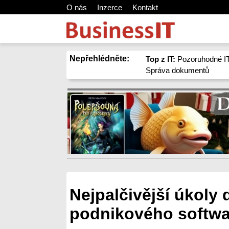
O nás
Inzerce
Kontakt
Nepřehlédněte:
Top z IT:
Pozoruhodné IT
Správa dokumentů
Nejpalčivější úkoly 
podnikového softw