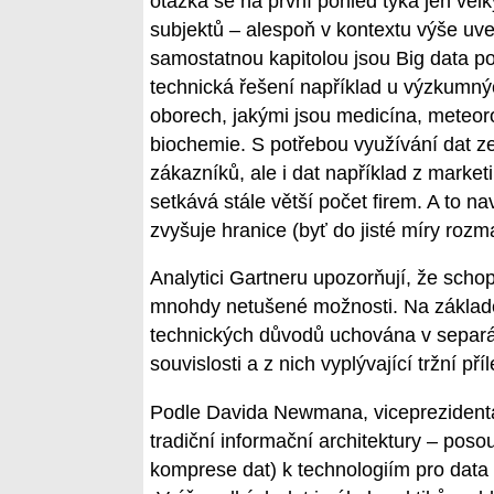
otázka se na první pohled týká jen vel
subjektů – alespoň v kontextu výše uv
samostatnou kapitolou jsou Big data po
technická řešení například u výzkumný
oborech, jakými jsou medicína, meteo
biochemie. S potřebou využívání dat ze
zákazníků, ale i dat například z mark
setkává stále větší počet firem. A to n
zvyšuje hranice (byť do jisté míry rozm
Analytici Gartneru upozorňují, že scho
mnohdy netušené možnosti. Na základě 
technických důvodů uchována v separá
souvislosti a z nich vyplývající tržní příle
Podle Davida Newmana, viceprezident
tradiční informační architektury – pos
komprese dat) k technologiím pro data p