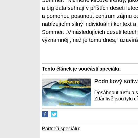
Sommer. “Nicméně klíčové trendy, jako j
a big data sehrají v příštích deseti lete
a pomohou posunout centrum zájmu od B
nabízejícím silný individuální kontext 
Sommer. „V následujících deseti letech
významněji, než je tomu dnes,“ uzavírá
Tento článek je součástí speciálu:
Podnikový softw
Dosáhnout růstu a so
Zdánlivě jsou tyto cí
Partneři speciálu
: