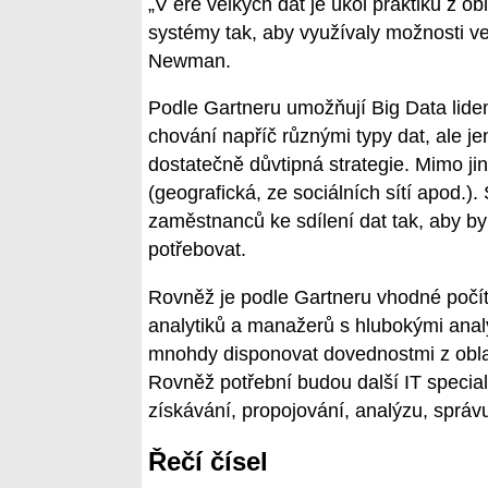
„V éře velkých dat je úkol praktiků z ob
systémy tak, aby využívaly možnosti vel
Newman.
Podle Gartneru umožňují Big Data lidem
chování napříč různými typy dat, ale je
dostatečně důvtipná strategie. Mimo ji
(geografická, ze sociálních sítí apod.)
zaměstnanců ke sdílení dat tak, aby b
potřebovat.
Rovněž je podle Gartneru vhodné počíta
analytiků a manažerů s hlubokými analy
mnohdy disponovat dovednostmi z oblas
Rovněž potřební budou další IT speciali
získávání, propojování, analýzu, správu
Řečí čísel