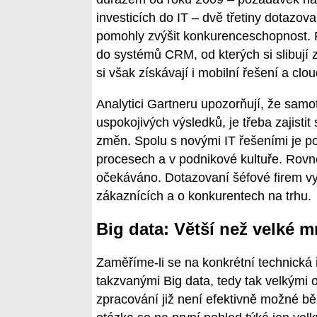
investicích do IT – dvě třetiny dotazova
pomohly zvýšit konkurenceschopnost. Fa
do systémů CRM, od kterých si slibují 
si však získávají i mobilní řešení a clou
Analytici Gartneru upozorňují, že samo
uspokojivých výsledků, je třeba zajisti
změn. Spolu s novými IT řešeními je pod
procesech a v podnikové kultuře. Rovně
očekáváno. Dotazovaní šéfové firem vy
zákaznících a o konkurentech na trhu.
Big data: Větší než velké m
Zaměříme-li se na konkrétní technická
takzvanými Big data, tedy tak velkými o
zpracování již není efektivně možné bě