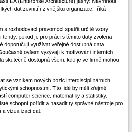
lasti EA (Enterprise Architecture) jasný: Navrhnout
kých dat zevnitř i z vnějšku organizace,“ říká
 s rozhodovací pravomocí spatřit určité vzory
n tehdy, pokud je pro práci s těmito daty zvolena
né doporučují využívat veřejně dostupná data
. Současně ovšem vyzývají k motivování interních
yla skutečně dostupná všem, kdo je ve firmě mohou
t se vznikem nových pozic interdisciplinárních
tickými schopnostmi. Tito lidé by měli zřejmě
tí computer science, matematiky a statistiky.
sté schopní pořídit a nasadit ty správné nástroje pro
 a vizualizaci dat.