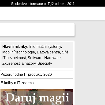
Spolehlivé informace o IT již od roku 2011
Hlavní rubriky:
Informační systémy
,
Mobilní technologie
,
Datová centra
,
Sítě
,
IT bezpečnost
,
Software
,
Hardware
,
Zkušenosti a názory
,
Speciály
Pozoruhodné IT produkty 2026
E-knihy o IT zdarma