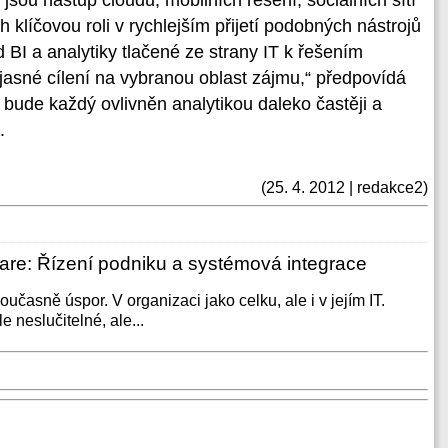
sou nástup cloudu, mobilních řešení, sociálních sítí
ch klíčovou roli v rychlejším přijetí podobných nástrojů
I a analytiky tlačené ze strany IT k řešením
a jasné cílení na vybranou oblast zájmu,“ předpovídá
 bude každý ovlivněn analytikou daleko častěji a
.
(25. 4. 2012 | redakce2)
are: Řízení podniku a systémová integrace
učasně úspor. V organizaci jako celku, ale i v jejím IT.
le neslučitelné, ale...