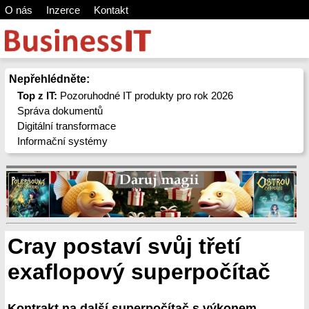
O nás
Inzerce
Kontakt
Nepřehlédněte:
Top z IT:
Pozoruhodné IT produkty pro rok 2026
Správa dokumentů
Digitální transformace
Informační systémy
Cray postaví svůj třetí
exaflopový superpočítač
Kontrakt na další superpočítač s výkonem