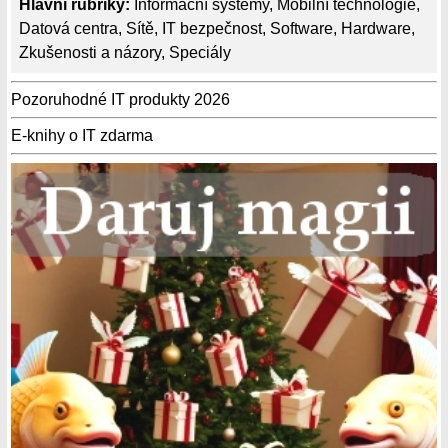
Hlavní rubriky:
Informační systémy
,
Mobilní technologie
,
Datová centra
,
Sítě
,
IT bezpečnost
,
Software
,
Hardware
,
Zkušenosti a názory
,
Speciály
Pozoruhodné IT produkty 2026
E-knihy o IT zdarma