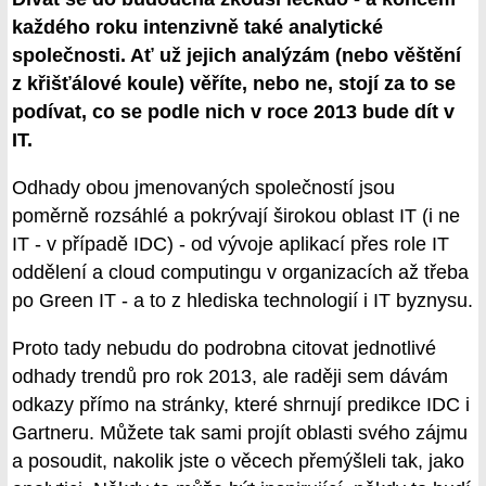
každého roku intenzivně také analytické
společnosti. Ať už jejich analýzám (nebo věštění
z křišťálové koule) věříte, nebo ne, stojí za to se
podívat, co se podle nich v roce 2013 bude dít v
IT.
Odhady obou jmenovaných společností jsou
poměrně rozsáhlé a pokrývají širokou oblast IT (i ne
IT - v případě IDC) - od vývoje aplikací přes role IT
oddělení a cloud computingu v organizacích až třeba
po Green IT - a to z hlediska technologií i IT byznysu.
Proto tady nebudu do podrobna citovat jednotlivé
odhady trendů pro rok 2013, ale raději sem dávám
odkazy přímo na stránky, které shrnují predikce IDC i
Gartneru. Můžete tak sami projít oblasti svého zájmu
a posoudit, nakolik jste o věcech přemýšleli tak, jako