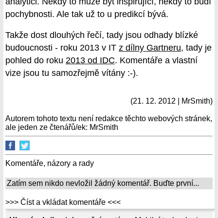
analytici. Někdy to může být inspirující, někdy to budí
pochybnosti. Ale tak už to u predikcí bývá.
Takže dost dlouhých řečí, tady jsou odhady blízké
budoucnosti - roku 2013 v IT
z dílny Gartneru
, tady je
pohled do roku
2013 od IDC
. Komentáře a vlastní
vize jsou tu samozřejmě vítány :-).
(21. 12. 2012 | MrSmith)
Autorem tohoto textu není redakce těchto webových stránek,
ale jeden ze čtenářů/ek: MrSmith
Komentáře, názory a rady
Zatím sem nikdo nevložil žádný komentář. Buďte první...
>>> Číst a vkládat komentáře <<<