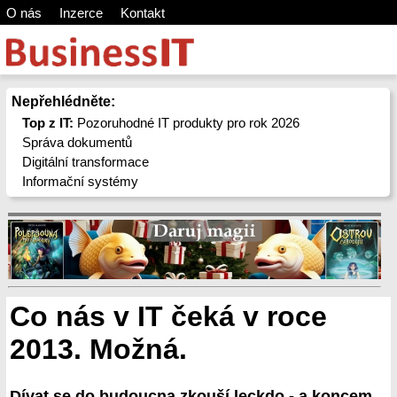
O nás
Inzerce
Kontakt
Nepřehlédněte:
Top z IT:
Pozoruhodné IT produkty pro rok 2026
Správa dokumentů
Digitální transformace
Informační systémy
Co nás v IT čeká v roce
2013. Možná.
Dívat se do budoucna zkouší leckdo - a koncem