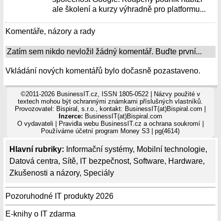
ale školení a kurzy výhradně pro platformu...
Komentáře, názory a rady
Zatím sem nikdo nevložil žádný komentář. Buďte první...
Vkládání nových komentářů bylo dočasně pozastaveno.
©2011-2026 BusinessIT.cz, ISSN 1805-0522 | Názvy použité v
textech mohou být ochrannými známkami příslušných vlastníků.
Provozovatel: Bispiral, s.r.o., kontakt: BusinessIT(at)Bispiral.com |
Inzerce:
BusinessIT(at)Bispiral.com
O vydavateli
|
Pravidla webu BusinessIT.cz a ochrana soukromí
|
Používáme
účetní program Money S3
| pg(4614)
Hlavní rubriky:
Informační systémy
,
Mobilní technologie
,
Datová centra
,
Sítě
,
IT bezpečnost
,
Software
,
Hardware
,
Zkušenosti a názory
,
Speciály
Pozoruhodné IT produkty 2026
E-knihy o IT zdarma