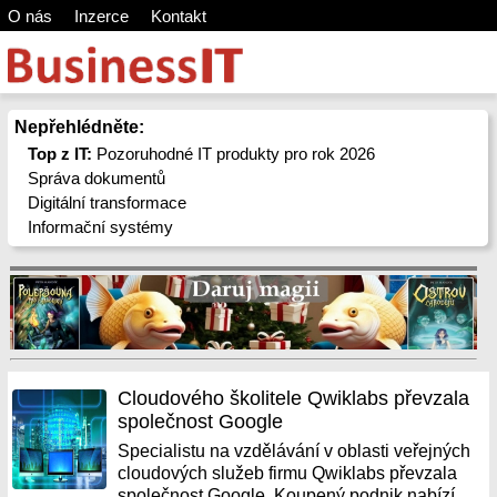
O nás
Inzerce
Kontakt
Nepřehlédněte:
Top z IT:
Pozoruhodné IT produkty pro rok 2026
Správa dokumentů
Digitální transformace
Informační systémy
Cloudového školitele Qwiklabs převzala
společnost Google
Specialistu na vzdělávání v oblasti veřejných
cloudových služeb firmu Qwiklabs převzala
společnost Google. Koupený podnik nabízí