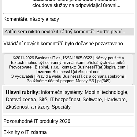
cloudové služby na odpovídající úrovni...
Komentáře, názory a rady
Zatím sem nikdo nevložil žádný komentář. Buďte první...
Vkládání nových komentářů bylo dočasně pozastaveno.
©2011-2026 BusinessIT.cz, ISSN 1805-0522 | Názvy použité v
textech mohou být ochrannými známkami příslušných vlastníků.
Provozovatel: Bispiral, s.r.o., kontakt: BusinessIT(at)Bispiral.com |
Inzerce:
BusinessIT(at)Bispiral.com
O vydavateli
|
Pravidla webu BusinessIT.cz a ochrana soukromí
|
Používáme
účetní program Money S3
| pg(349)
Hlavní rubriky:
Informační systémy
,
Mobilní technologie
,
Datová centra
,
Sítě
,
IT bezpečnost
,
Software
,
Hardware
,
Zkušenosti a názory
,
Speciály
Pozoruhodné IT produkty 2026
E-knihy o IT zdarma