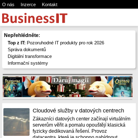
O nás
Inzerce
Kontakt
Nepřehlédněte:
Top z IT:
Pozoruhodné IT produkty pro rok 2026
Správa dokumentů
Digitální transformace
Informační systémy
Cloudové služby v datových centrech
Zákazníci datových center začínají virtuálním
serverům věřit a pomalu opouštějí klasická
fyzicky dedikovaná řešení. Provoz
datacentra, které je schopno nabídnout