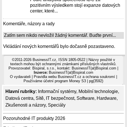
pozitivním výsledkem stojí expanze datových
center, které...
Komentáře, názory a rady
Zatím sem nikdo nevložil žádný komentář. Buďte první...
Vkládání nových komentářů bylo dočasně pozastaveno.
©2011-2026 BusinessIT.cz, ISSN 1805-0522 | Názvy použité v
textech mohou být ochrannými známkami příslušných vlastníků.
Provozovatel: Bispiral, s.r.o., kontakt: BusinessIT(at)Bispiral.com |
Inzerce:
BusinessIT(at)Bispiral.com
O vydavateli
|
Pravidla webu BusinessIT.cz a ochrana soukromí
|
Používáme
účetní program Money S3
| pg(3592)
Hlavní rubriky:
Informační systémy
,
Mobilní technologie
,
Datová centra
,
Sítě
,
IT bezpečnost
,
Software
,
Hardware
,
Zkušenosti a názory
,
Speciály
Pozoruhodné IT produkty 2026