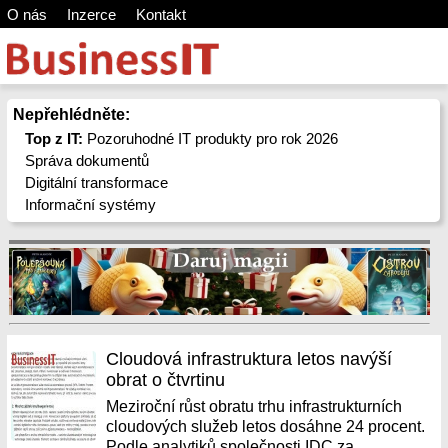
O nás
Inzerce
Kontakt
Nepřehlédněte:
Top z IT:
Pozoruhodné IT produkty pro rok 2026
Správa dokumentů
Digitální transformace
Informační systémy
Cloudová infrastruktura letos navýší
obrat o čtvrtinu
Meziroční růst obratu trhu infrastrukturních
cloudových služeb letos dosáhne 24 procent.
Podle analytiků společnosti IDC za