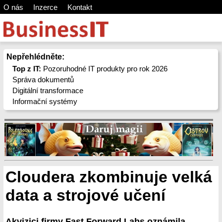
O nás
Inzerce
Kontakt
Nepřehlédněte:
Top z IT:
Pozoruhodné IT produkty pro rok 2026
Správa dokumentů
Digitální transformace
Informační systémy
Cloudera zkombinuje velká
data a strojové učení
Akvizici firmy Fast Forward Labs oznámila