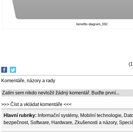
benefits-diagram_592
(1
Komentáře, názory a rady
Zatím sem nikdo nevložil žádný komentář. Buďte první...
>>> Číst a vkládat komentáře <<<
Hlavní rubriky:
Informační systémy
,
Mobilní technologie
,
Dato
bezpečnost
,
Software
,
Hardware
,
Zkušenosti a názory
,
Speciá