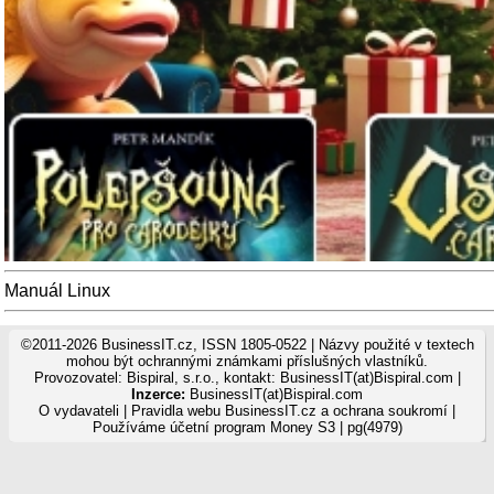
Manuál Linux
©2011-2026 BusinessIT.cz, ISSN 1805-0522 | Názvy použité v textech
mohou být ochrannými známkami příslušných vlastníků.
Provozovatel: Bispiral, s.r.o., kontakt: BusinessIT(at)Bispiral.com |
Inzerce:
BusinessIT(at)Bispiral.com
O vydavateli
|
Pravidla webu BusinessIT.cz a ochrana soukromí
|
Používáme
účetní program Money S3
| pg(4979)