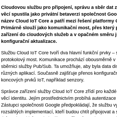
Cloudovou službu pro připojení, správu a sběr dat z
věcí spustila jako privátní betaverzi společnost Go
název Cloud IoT Core a patří mezi řešení platformy 
Primárně slouží jako komunikační most, přes který 
zařízení do cloudových služeb a v opačném směru j
konfigurační aktualizace.
Službu Cloud IoT Core tvoří dva hlavní funkční prvky – 
protokolový most. Komunikace prochází obousměrně v 
sběrnici služby Pub/Sub. Ta umožňuje, aby byla data di
různých aplikací. Současně zajišťuje přenos konfiguračn
koncových prvků IoT, například senzory.
Správce zařízení služby Cloud IoT Core zřídí pro každé 
věcí identitu. Jejím prostřednictvím probíhá autentizace 
Zástupci společnosti Google předpokládají, že službu vy
rozsáhlých implementací, kteří budou chtít připojovat a