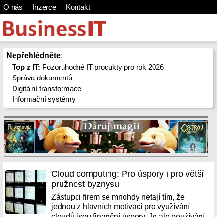
O nás
Inzerce
Kontakt
Nepřehlédněte:
Top z IT:
Pozoruhodné IT produkty pro rok 2026
Správa dokumentů
Digitální transformace
Informační systémy
Cloud computing: Pro úspory i pro větší
pružnost byznysu
Zástupci firem se mnohdy netají tím, že
jednou z hlavních motivací pro využívání
cloudů jsou finanční úspory. Je ale používání