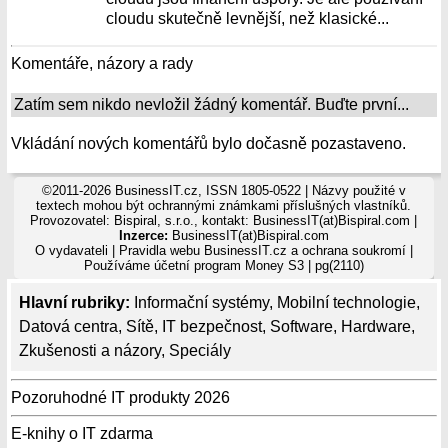
cloudu skutečně levnější, než klasické...
Komentáře, názory a rady
Zatím sem nikdo nevložil žádný komentář. Buďte první...
Vkládání nových komentářů bylo dočasně pozastaveno.
©2011-2026 BusinessIT.cz, ISSN 1805-0522 | Názvy použité v
textech mohou být ochrannými známkami příslušných vlastníků.
Provozovatel: Bispiral, s.r.o., kontakt: BusinessIT(at)Bispiral.com |
Inzerce:
BusinessIT(at)Bispiral.com
O vydavateli
|
Pravidla webu BusinessIT.cz a ochrana soukromí
|
Používáme
účetní program Money S3
| pg(2110)
Hlavní rubriky:
Informační systémy
,
Mobilní technologie
,
Datová centra
,
Sítě
,
IT bezpečnost
,
Software
,
Hardware
,
Zkušenosti a názory
,
Speciály
Pozoruhodné IT produkty 2026
E-knihy o IT zdarma