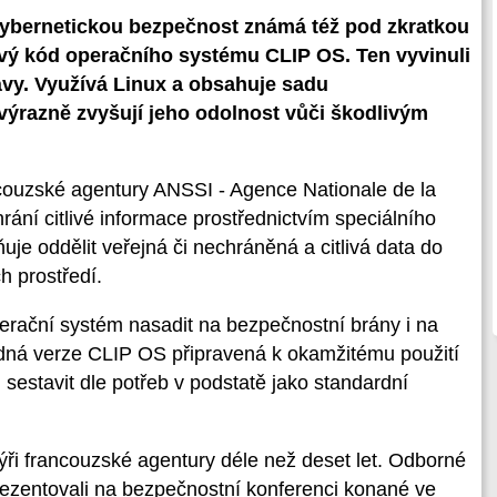
kybernetickou bezpečnost známá též pod zkratkou
ový kód operačního systému CLIP OS. Ten vyvinuli
rávy. Využívá Linux a obsahuje sadu
ýrazně zvyšují jeho odolnost vůči škodlivým
couzské agentury ANSSI - Agence Nationale de la
rání citlivé informace prostřednictvím speciálního
e oddělit veřejná či nechráněná a citlivá data do
h prostředí.
erační systém nasadit na bezpečnostní brány i na
ádná verze CLIP OS připravená k okamžitému použití
 sestavit dle potřeb v podstatě jako standardní
ři francouzské agentury déle než deset let. Odborné
rezentovali na bezpečnostní konferenci konané ve