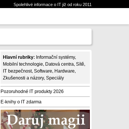
Spolehlivé informace o IT již od roku 2011
Hlavní rubriky:
Informační systémy
,
Mobilní technologie
,
Datová centra
,
Sítě
,
IT bezpečnost
,
Software
,
Hardware
,
Zkušenosti a názory
,
Speciály
Pozoruhodné IT produkty 2026
E-knihy o IT zdarma