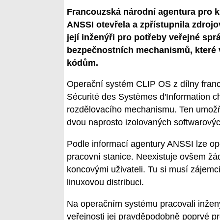
Francouzská národní agentura pro 
ANSSI otevřela a zpřístupnila zdroj
její inženýři pro potřeby veřejné sp
bezpečnostních mechanismů, které v
kódům.
Operační systém CLIP OS z dílny fran
Sécurité des Systèmes d'Information ch
rozdělovacího mechanismu. Ten umožňuj
dvou naprosto izolovaných softwarovýc
Podle informací agentury ANSSI lze op
pracovní stanice. Neexistuje ovšem ž
koncovými uživateli. Tu si musí zájemci
linuxovou distribuci.
Na operačním systému pracovali inžený
veřejnosti jej pravděpodobně poprvé p