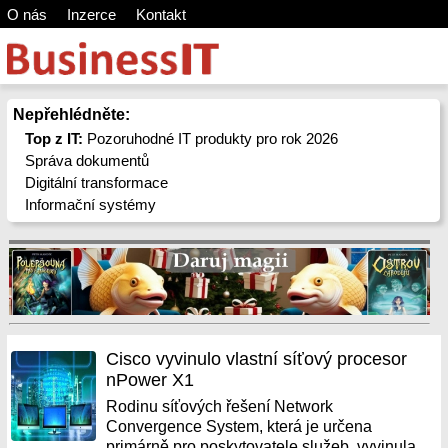
O nás
Inzerce
Kontakt
Nepřehlédněte:
Top z IT:
Pozoruhodné IT produkty pro rok 2026
Správa dokumentů
Digitální transformace
Informační systémy
Cisco vyvinulo vlastní síťový procesor
nPower X1
Rodinu síťových řešení Network
Convergence System, která je určena
primárně pro poskytovatele služeb, vyvinula