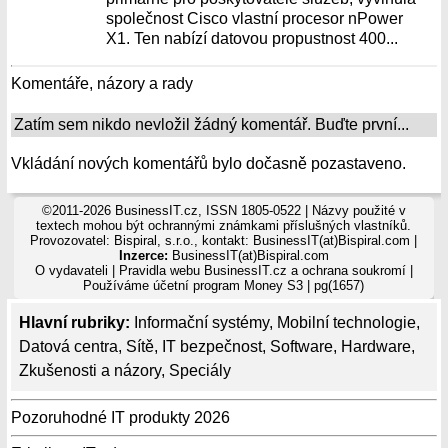
společnost Cisco vlastní procesor nPower
X1. Ten nabízí datovou propustnost 400...
Komentáře, názory a rady
Zatím sem nikdo nevložil žádný komentář. Buďte první...
Vkládání nových komentářů bylo dočasně pozastaveno.
©2011-2026 BusinessIT.cz, ISSN 1805-0522 | Názvy použité v
textech mohou být ochrannými známkami příslušných vlastníků.
Provozovatel: Bispiral, s.r.o., kontakt: BusinessIT(at)Bispiral.com |
Inzerce:
BusinessIT(at)Bispiral.com
O vydavateli
|
Pravidla webu BusinessIT.cz a ochrana soukromí
|
Používáme
účetní program Money S3
| pg(1657)
Hlavní rubriky:
Informační systémy
,
Mobilní technologie
,
Datová centra
,
Sítě
,
IT bezpečnost
,
Software
,
Hardware
,
Zkušenosti a názory
,
Speciály
Pozoruhodné IT produkty 2026