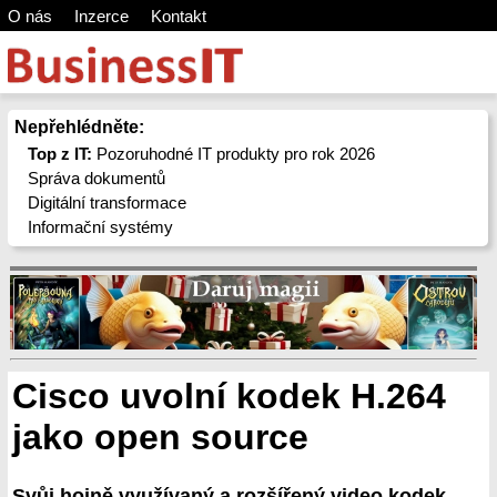
O nás
Inzerce
Kontakt
Nepřehlédněte:
Top z IT:
Pozoruhodné IT produkty pro rok 2026
Správa dokumentů
Digitální transformace
Informační systémy
Cisco uvolní kodek H.264
jako open source
Svůj hojně využívaný a rozšířený video kodek