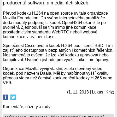
producentů softwaru a mediálních služeb.
Převod kodeku H.264 na open source uvítala organizace
Mozilla Foundation. Do svého internetového prohlížeče
dodá moduly podporující kodek OpenH264 okamžitě po
uvolnění. Zjednoduší se tím mimo jiné komunikace
prostřednictvím standardu WebRTC neboli webové
komunikace v reálném čase.
Společnost Cisco uvolní kodek H.264 pod licencí BSD. Tím
zajistí jeho dostupnost v bezplatných i komerčních řešeních.
Neznamená to ovšem, že lze kód kodeku upravovat nebo
kompilovat. Uvolněn je/bude pro využití, nikoli pro úpravy.
Organizace Mozilla vyvíjí vlastní, zcela otevřený video
kodek, pod názvem Daala. Měl by nabídnout vyšší kvalitu
přenosu videa než čerstvé konkurenční kodeky H.265 nebo
VP9.
(1. 11. 2013 | Lukas_Kriz)
Komentáře, názory a rady