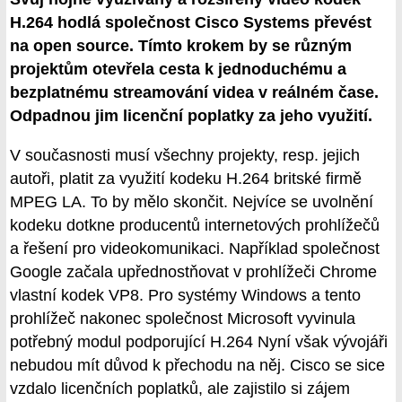
H.264 hodlá společnost Cisco Systems převést
na open source. Tímto krokem by se různým
projektům otevřela cesta k jednoduchému a
bezplatnému streamování videa v reálném čase.
Odpadnou jim licenční poplatky za jeho využití.
V současnosti musí všechny projekty, resp. jejich
autoři, platit za využití kodeku H.264 britské firmě
MPEG LA. To by mělo skončit. Nejvíce se uvolnění
kodeku dotkne producentů internetových prohlížečů
a řešení pro videokomunikaci. Například společnost
Google začala upřednostňovat v prohlížeči Chrome
vlastní kodek VP8. Pro systémy Windows a tento
prohlížeč nakonec společnost Microsoft vyvinula
potřebný modul podporující H.264 Nyní však vývojáři
nebudou mít důvod k přechodu na něj. Cisco se sice
vzdalo licenčních poplatků, ale zajistilo si zájem