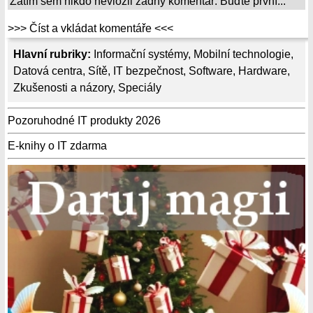
Zatím sem nikdo nevložil žádný komentář. Buďte první...
>>> Číst a vkládat komentáře <<<
Hlavní rubriky:
Informační systémy
,
Mobilní technologie
,
Datová centra
,
Sítě
,
IT bezpečnost
,
Software
,
Hardware
,
Zkušenosti a názory
,
Speciály
Pozoruhodné IT produkty 2026
E-knihy o IT zdarma