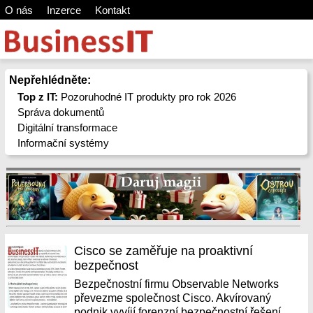
O nás
Inzerce
Kontakt
Nepřehlédněte:
Top z IT:
Pozoruhodné IT produkty pro rok 2026
Správa dokumentů
Digitální transformace
Informační systémy
Cisco se zaměřuje na proaktivní
bezpečnost
Bezpečnostní firmu Observable Networks
převezme společnost Cisco. Akvírovaný
podnik vyvíjí forenzní bezpečnostní řešení,