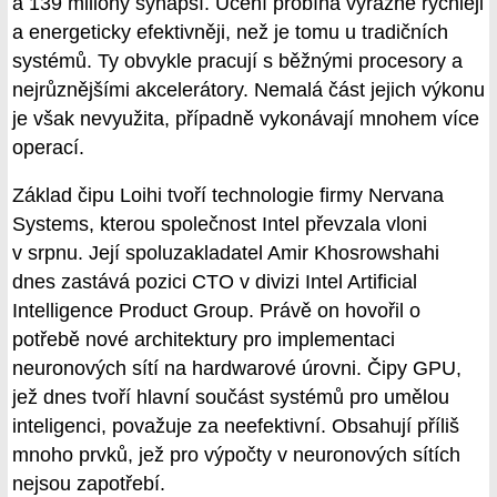
a 139 miliony synapsí. Učení probíhá výrazně rychleji
a energeticky efektivněji, než je tomu u tradičních
systémů. Ty obvykle pracují s běžnými procesory a
nejrůznějšími akcelerátory. Nemalá část jejich výkonu
je však nevyužita, případně vykonávají mnohem více
operací.
Základ čipu Loihi tvoří technologie firmy Nervana
Systems, kterou společnost Intel převzala vloni
v srpnu. Její spoluzakladatel Amir Khosrowshahi
dnes zastává pozici CTO v divizi Intel Artificial
Intelligence Product Group. Právě on hovořil o
potřebě nové architektury pro implementaci
neuronových sítí na hardwarové úrovni. Čipy GPU,
jež dnes tvoří hlavní součást systémů pro umělou
inteligenci, považuje za neefektivní. Obsahují příliš
mnoho prvků, jež pro výpočty v neuronových sítích
nejsou zapotřebí.