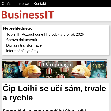
O nás
Inzerce
Kontakt
Nepřehlédněte:
Top z IT:
Pozoruhodné IT produkty pro rok 2026
Správa dokumentů
Digitální transformace
Informační systémy
Čip Loihi se učí sám, trvale
a rychle
Samoučící se experimentální čipy Loihi