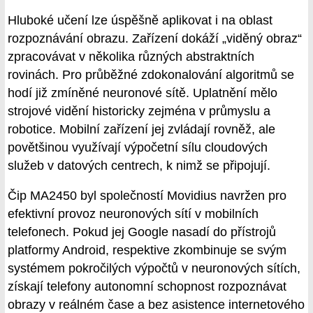
Hluboké učení lze úspěšně aplikovat i na oblast
rozpoznávání obrazu. Zařízení dokáží „viděný obraz“
zpracovávat v několika různých abstraktních
rovinách. Pro průběžné zdokonalování algoritmů se
hodí již zmíněné neuronové sítě. Uplatnění mělo
strojové vidění historicky zejména v průmyslu a
robotice. Mobilní zařízení jej zvládají rovněž, ale
povětšinou využívají výpočetní sílu cloudových
služeb v datových centrech, k nimž se připojují.
Čip MA2450 byl společností Movidius navržen pro
efektivní provoz neuronových sítí v mobilních
telefonech. Pokud jej Google nasadí do přístrojů
platformy Android, respektive zkombinuje se svým
systémem pokročilých výpočtů v neuronových sítích,
získají telefony autonomní schopnost rozpoznávat
obrazy v reálném čase a bez asistence internetového