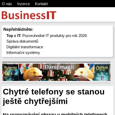
O nás
Inzerce
Kontakt
Nepřehlédněte:
Top z IT:
Pozoruhodné IT produkty pro rok 2026
Správa dokumentů
Digitální transformace
Informační systémy
Chytré telefony se stanou
ještě chytřejšími
Na rozpoznávání obrazu v mobilních telefonech,