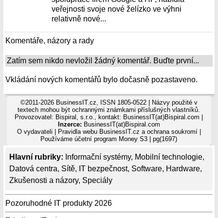
veřejnosti svoje nové želízko ve výhni
relativně nové...
Komentáře, názory a rady
Zatím sem nikdo nevložil žádný komentář. Buďte první...
Vkládání nových komentářů bylo dočasně pozastaveno.
©2011-2026 BusinessIT.cz, ISSN 1805-0522 | Názvy použité v
textech mohou být ochrannými známkami příslušných vlastníků.
Provozovatel: Bispiral, s.r.o., kontakt: BusinessIT(at)Bispiral.com |
Inzerce:
BusinessIT(at)Bispiral.com
O vydavateli
|
Pravidla webu BusinessIT.cz a ochrana soukromí
|
Používáme
účetní program Money S3
| pg(1697)
Hlavní rubriky:
Informační systémy
,
Mobilní technologie
,
Datová centra
,
Sítě
,
IT bezpečnost
,
Software
,
Hardware
,
Zkušenosti a názory
,
Speciály
Pozoruhodné IT produkty 2026