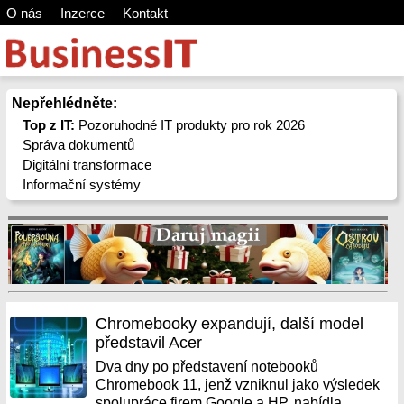
O nás
Inzerce
Kontakt
Nepřehlédněte:
Top z IT:
Pozoruhodné IT produkty pro rok 2026
Správa dokumentů
Digitální transformace
Informační systémy
Chromebooky expandují, další model
představil Acer
Dva dny po představení notebooků
Chromebook 11, jenž vzniknul jako výsledek
spolupráce firem Google a HP, nabídla