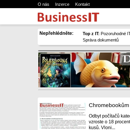
O nás
Inzerce
Kontakt
Nepřehlédněte:
Top z IT:
Pozoruhodné IT
Správa dokumentů
Chromebookům se
Odbyt počítačů kat
vzroste o 18 procen
kusů. Vloni...