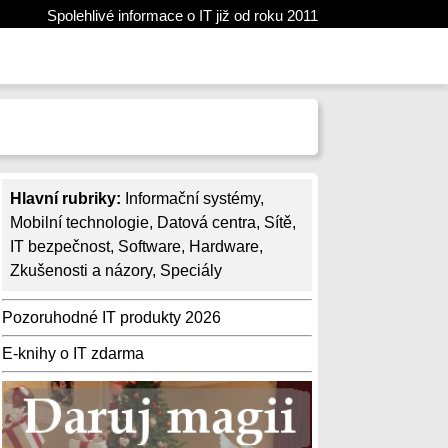
Spolehlivé informace o IT již od roku 2011
Hlavní rubriky:
Informační systémy
,
Mobilní technologie
,
Datová centra
,
Sítě
,
IT bezpečnost
,
Software
,
Hardware
,
Zkušenosti a názory
,
Speciály
Pozoruhodné IT produkty 2026
E-knihy o IT zdarma