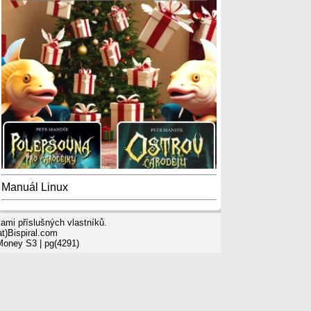
Manuál Linux
mi příslušných vlastníků.
t)Bispiral.com
 Money S3
| pg(4291)