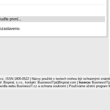
ďte první...
ozastaveno.
cz, ISSN 1805-0522 | Názvy použité v textech mohou být ochrannými známka
: Bispiral, s.r.o., kontakt: BusinessIT(at)Bispiral.com |
Inzerce:
BusinessIT(a
avidla webu BusinessIT.cz a ochrana soukromí
| Používáme
účetní program