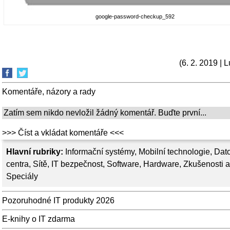
google-password-checkup_592
(6. 2. 2019 | 
Komentáře, názory a rady
Zatím sem nikdo nevložil žádný komentář. Buďte první...
>>> Číst a vkládat komentáře <<<
Hlavní rubriky:
Informační systémy
,
Mobilní technologie
,
Dat
centra
,
Sítě
,
IT bezpečnost
,
Software
,
Hardware
,
Zkušenosti a
Speciály
Pozoruhodné IT produkty 2026
E-knihy o IT zdarma