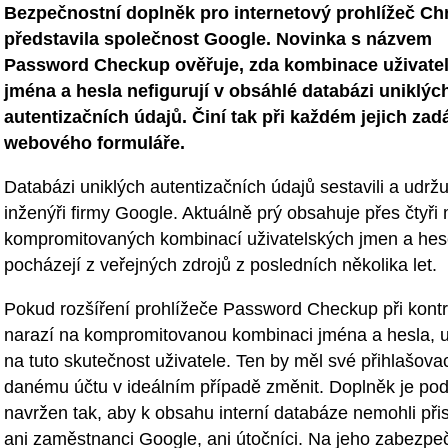
Bezpečnostní doplněk pro internetový prohlížeč C
představila společnost Google. Novinka s názvem
Password Checkup ověřuje, zda kombinace uživate
jména a hesla nefigurují v obsáhlé databázi uniklýc
autentizačních údajů. Činí tak při každém jejich zad
webového formuláře.
Databázi uniklých autentizačních údajů sestavili a udržu
inženýři firmy Google. Aktuálně prý obsahuje přes čtyři 
kompromitovaných kombinací uživatelských jmen a hes
pocházejí z veřejných zdrojů z posledních několika let.
Pokud rozšíření prohlížeče Password Checkup při kontr
narazí na kompromitovanou kombinaci jména a hesla, 
na tuto skutečnost uživatele. Ten by měl své přihlašova
danému účtu v ideálním případě změnit. Doplněk je pod
navržen tak, aby k obsahu interní databáze nemohli při
ani zaměstnanci Google, ani útočníci. Na jeho zabezpe