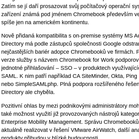
Zatím se jí daří prosazovat svůj počítačový operační s
zařízení známá pod jménem Chromebook především ve 
spíše jen na americkém kontinentu.
Nově přidaná kompatibilita s on-premise systémy MS Ac
Directory má podle zástupců společnosti Google odstran
nejčastějších bariér adopce Chromebooků ve firmách. 
verze služby s názvem Chromebook for Work podporov
jednotné přihlašování – SSO – v produktech využívajíc
SAML. K nim patří například CA SiteMinder, Okta, Ping 
nebo SimpleSAMLphp. Plná podpora rozšířeného řešen
Directory ale chyběla.
Pozitivní ohlas by mezi podnikovými administrátory moh
také možnost využití již provozovaných nástrojů kategor
Enterprise Mobility Management. Správu Chromebooků
aktuálně realizovat v řešení VMware AirWatch, další an
produkty přibudou v blízké budoucnosti.