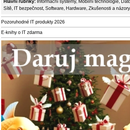
Hlavní rubriky:
Informační systémy
,
Mobilní technologie
,
Dato
Sítě
,
IT bezpečnost
,
Software
,
Hardware
,
Zkušenosti a názory
Pozoruhodné IT produkty 2026
E-knihy o IT zdarma