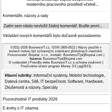
moderního pracovního prostředí včetně...
Komentáře, názory a rady
Zatím sem nikdo nevložil žádný komentář. Buďte první...
Vkládání nových komentářů bylo dočasně pozastaveno.
©2011-2026 BusinessIT.cz, ISSN 1805-0522 | Názvy použité v
textech mohou být ochrannými známkami příslušných vlastníků.
Provozovatel: Bispiral, s.r.o., kontakt: BusinessIT(at)Bispiral.com |
Inzerce:
BusinessIT(at)Bispiral.com
O vydavateli
|
Pravidla webu BusinessIT.cz a ochrana soukromí
|
Používáme
účetní program Money S3
| pg(2613)
Hlavní rubriky:
Informační systémy
,
Mobilní technologie
,
Datová centra
,
Sítě
,
IT bezpečnost
,
Software
,
Hardware
,
Zkušenosti a názory
,
Speciály
Pozoruhodné IT produkty 2026
E-knihy o IT zdarma