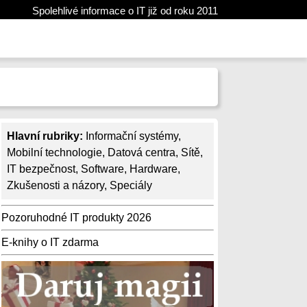
Spolehlivé informace o IT již od roku 2011
Hlavní rubriky:
Informační systémy
,
Mobilní technologie
,
Datová centra
,
Sítě
,
IT bezpečnost
,
Software
,
Hardware
,
Zkušenosti a názory
,
Speciály
Pozoruhodné IT produkty 2026
E-knihy o IT zdarma