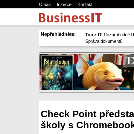
O nás
Inzerce
Kontakt
Nepřehlédněte:
Top z IT:
Pozoruhodné IT
Správa dokumentů
Check Point předsta
školy s Chromeboo