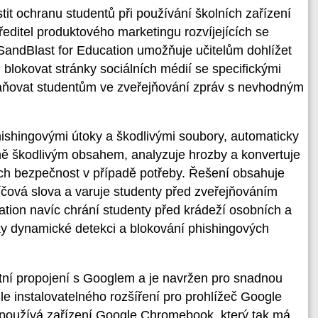
tit ochranu studentů při používání školních zařízení
 ředitel produktového marketingu rozvíjejících se
„SandBlast for Education umožňuje učitelům dohlížet
, blokovat stránky sociálních médií se specifickými
raňovat studentům ve zveřejňování zpráv s nevhodným
hishingovými útoky a škodlivými soubory, automaticky
ně škodlivým obsahem, analyzuje hrozby a konvertuje
ich bezpečnost v případě potřeby. Řešení obsahuje
klíčová slova a varuje studenty před zveřejňováním
ation navíc chrání studenty před krádeží osobních a
ky dynamické detekci a blokování phishingových
tní propojení s Googlem a je navržen pro snadnou
le instalovatelného rozšíření pro prohlížeč Google
 používá zařízení Google Chromebook, který tak má