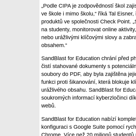
„Podle CIPA je zodpovědností škol zajis
ve škole i mimo školu,“ říká Tal Eisner,
produktů ve společnosti Check Point. 
na studenty, monitorovat online aktivity
nebo urážlivými klíčovými slovy a zab
obsahem.“
SandBlast for Education chrání před p
čistí stahované dokumenty s potenciál
soubory do PDF, aby byla zajištěna jej
funkci proti šikanování, která blokuje 
urážlivého obsahu. SandBlast for Educ
soukromých informací kyberzločinci dí
webů.
SandBlast for Education nabízí komple
konfiguraci s Google Suite pomocí rych
Chrome. Více než 20 milionů studentů