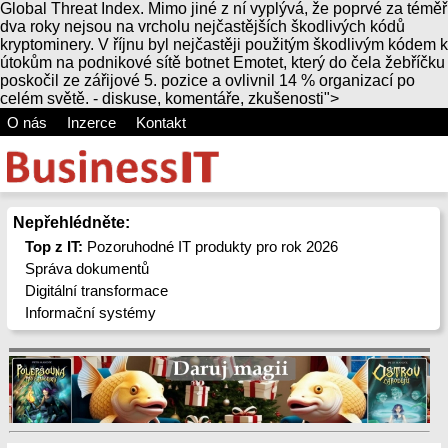
Global Threat Index. Mimo jiné z ní vyplývá, že poprvé za téměř
dva roky nejsou na vrcholu nejčastějších škodlivých kódů
kryptominery.
V říjnu byl nejčastěji použitým škodlivým kódem k
útokům na podnikové sítě botnet Emotet, který do čela žebříčku
poskočil ze zářijové 5. pozice a ovlivnil 14 % organizací po
celém světě.
- diskuse, komentáře, zkušenosti">
O nás
Inzerce
Kontakt
Nepřehlédněte:
Top z IT:
Pozoruhodné IT produkty pro rok 2026
Správa dokumentů
Digitální transformace
Informační systémy