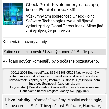
Check Point: Kryptominery na ústupu,
botnet Emotet naopak sílí
Výzkumný tým společnosti Check Point
Software Technologies zveřejnil říjnové
vydání zprávy
Global Threat Index
. Mimo jiné
z ní vyplývá, že poprvé za ...
Komentáře, názory a rady
Zatím sem nikdo nevložil žádný komentář. Buďte první...
Vkládání nových komentářů bylo dočasně pozastaveno.
©2011-2026 BusinessIT.cz, ISSN 1805-0522 | Názvy použité v
textech mohou být ochrannými známkami příslušných vlastníků.
Provozovatel: Bispiral, s.r.o., kontakt: BusinessIT(at)Bispiral.com |
Inzerce:
BusinessIT(at)Bispiral.com
O vydavateli
|
Pravidla webu BusinessIT.cz a ochrana soukromí
|
Používáme
účetní program Money S3
| pg(7492)
Hlavní rubriky:
Informační systémy
,
Mobilní technologie
,
Datová centra
,
Sítě
,
IT bezpečnost
,
Software
,
Hardware
,