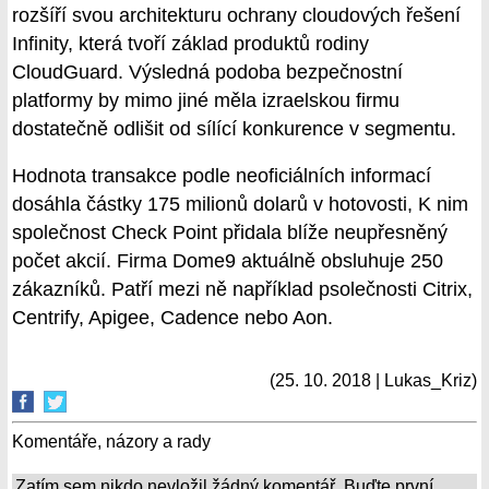
rozšíří svou architekturu ochrany cloudových řešení
Infinity, která tvoří základ produktů rodiny
CloudGuard. Výsledná podoba bezpečnostní
platformy by mimo jiné měla izraelskou firmu
dostatečně odlišit od sílící konkurence v segmentu.
Hodnota transakce podle neoficiálních informací
dosáhla částky 175 milionů dolarů v hotovosti, K nim
společnost Check Point přidala blíže neupřesněný
počet akcií. Firma Dome9 aktuálně obsluhuje 250
zákazníků. Patří mezi ně například psolečnosti Citrix,
Centrify, Apigee, Cadence nebo Aon.
(25. 10. 2018 | Lukas_Kriz)
Komentáře, názory a rady
Zatím sem nikdo nevložil žádný komentář. Buďte první...