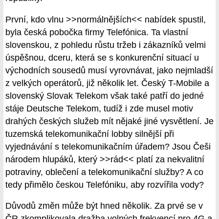
První, kdo vlnu >>normálnějších<< nabídek spustil,
byla česká pobočka firmy Telefónica. Ta vlastní
slovenskou, z pohledu růstu tržeb i zákazníků velmi
úspěšnou, dceru, která se s konkurenční situací u
východních sousedů musí vyrovnávat, jako nejmladší
z velkých operátorů, již několik let. Český T-Mobile a
slovenský Slovak Telekom však také patří do jedné
stáje Deutsche Telekom, tudíž i zde musel motiv
drahých českých služeb mít nějaké jiné vysvětlení. Je
tuzemská telekomunikační lobby silnější při
vyjednávání s telekomunikačním úřadem? Jsou Češi
národem hlupáků, který >>rád<< platí za nekvalitní
potraviny, oblečení a telekomunikační služby? A co
tedy přimělo českou Telefóniku, aby rozvířila vody?
Důvodů změn může být hned několik. Za prvé se v
ČR zkomplikovala dražba volných frekvencí pro 4G a