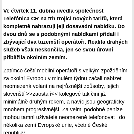
Ve čtvrtek 11. dubna uvedla společnost
Telefónica CR na trh trojici nových tarifů, která
kompletně nahrazují její dosavadní nabídku. Do
dvou dnů se s podobnými nabídkami přidali i
zbývající dva tuzemští operátoři. Realita drahých
služeb však neskončila, jen se svou úrovní
přiblížila okolním zemím.
Zatímco čeští mobilní operátoři s velkým zpožděním
za okolní Evropou v minulém týdnu začali nabízet
neomezená volání na nejrůznější způsoby, jejich
slovenští >>zaostalí<< kolegové tak činí již
minimálně druhým rokem, a navíc jsou geograficky
mnohem progresivnější. Za velmi podobné peníze
mohou tamní uživatelé neomezeně telefonovat i do
několika zemí Evropské unie, včetně České
republiky.