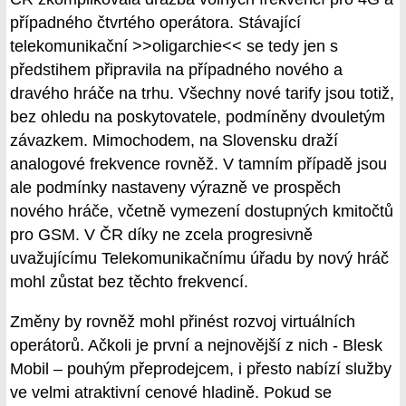
případného čtvrtého operátora. Stávající
telekomunikační >>oligarchie<< se tedy jen s
předstihem připravila na případného nového a
dravého hráče na trhu. Všechny nové tarify jsou totiž,
bez ohledu na poskytovatele, podmíněny dvouletým
závazkem. Mimochodem, na Slovensku draží
analogové frekvence rovněž. V tamním případě jsou
ale podmínky nastaveny výrazně ve prospěch
nového hráče, včetně vymezení dostupných kmitočtů
pro GSM. V ČR díky ne zcela progresivně
uvažujícímu Telekomunikačnímu úřadu by nový hráč
mohl zůstat bez těchto frekvencí.
Změny by rovněž mohl přinést rozvoj virtuálních
operátorů. Ačkoli je první a nejnovější z nich - Blesk
Mobil – pouhým přeprodejcem, i přesto nabízí služby
ve velmi atraktivní cenové hladině. Pokud se