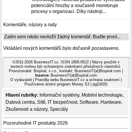
potenciální hrozby a současně monitoruje
procesy v organizaci. Díky nástroji...
Komentáře, názory a rady
Zatím sem nikdo nevložil žádný komentář. Buďte první...
Vkládání nových komentářů bylo dočasně pozastaveno.
©2011-2026 BusinessIT.cz, ISSN 1805-0522 | Názvy použité v
textech mohou být ochrannými známkami příslušných vlastníků.
Provozovatel: Bispiral, s.r.o., kontakt: BusinessIT(at)Bispiral.com |
Inzerce:
BusinessIT(at)Bispiral.com
O vydavateli
|
Pravidla webu BusinessIT.cz a ochrana soukromí
|
Používáme
účetní program Money S3
| pg(1820)
Hlavní rubriky:
Informační systémy
,
Mobilní technologie
,
Datová centra
,
Sítě
,
IT bezpečnost
,
Software
,
Hardware
,
Zkušenosti a názory
,
Speciály
Pozoruhodné IT produkty 2026