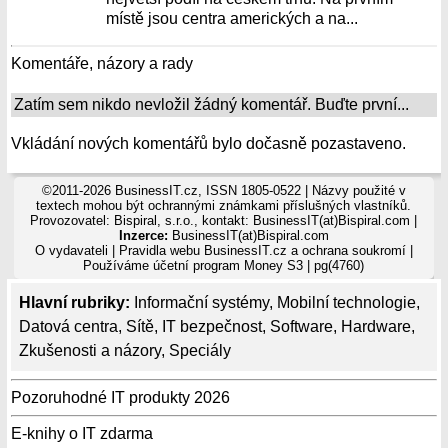
místě jsou centra amerických a na...
Komentáře, názory a rady
Zatím sem nikdo nevložil žádný komentář. Buďte první...
Vkládání nových komentářů bylo dočasně pozastaveno.
©2011-2026 BusinessIT.cz, ISSN 1805-0522 | Názvy použité v
textech mohou být ochrannými známkami příslušných vlastníků.
Provozovatel: Bispiral, s.r.o., kontakt: BusinessIT(at)Bispiral.com |
Inzerce:
BusinessIT(at)Bispiral.com
O vydavateli
|
Pravidla webu BusinessIT.cz a ochrana soukromí
|
Používáme
účetní program Money S3
| pg(4760)
Hlavní rubriky:
Informační systémy
,
Mobilní technologie
,
Datová centra
,
Sítě
,
IT bezpečnost
,
Software
,
Hardware
,
Zkušenosti a názory
,
Speciály
Pozoruhodné IT produkty 2026
E-knihy o IT zdarma