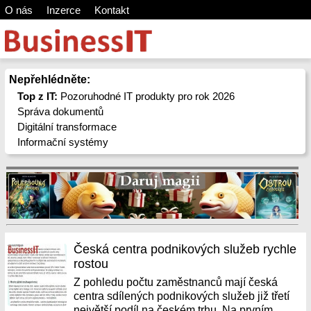
O nás
Inzerce
Kontakt
Nepřehlédněte:
Top z IT:
Pozoruhodné IT produkty pro rok 2026
Správa dokumentů
Digitální transformace
Informační systémy
Česká centra podnikových služeb rychle
rostou
Z pohledu počtu zaměstnanců mají česká
centra sdílených podnikových služeb již třetí
největší podíl na českém trhu. Na prvním