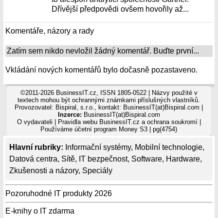
Dřívější předpovědi ovšem hovořily až...
Komentáře, názory a rady
Zatím sem nikdo nevložil žádný komentář. Buďte první...
Vkládání nových komentářů bylo dočasně pozastaveno.
©2011-2026 BusinessIT.cz, ISSN 1805-0522 | Názvy použité v
textech mohou být ochrannými známkami příslušných vlastníků.
Provozovatel: Bispiral, s.r.o., kontakt: BusinessIT(at)Bispiral.com |
Inzerce:
BusinessIT(at)Bispiral.com
O vydavateli
|
Pravidla webu BusinessIT.cz a ochrana soukromí
|
Používáme
účetní program Money S3
| pg(4754)
Hlavní rubriky:
Informační systémy
,
Mobilní technologie
,
Datová centra
,
Sítě
,
IT bezpečnost
,
Software
,
Hardware
,
Zkušenosti a názory
,
Speciály
Pozoruhodné IT produkty 2026
E-knihy o IT zdarma