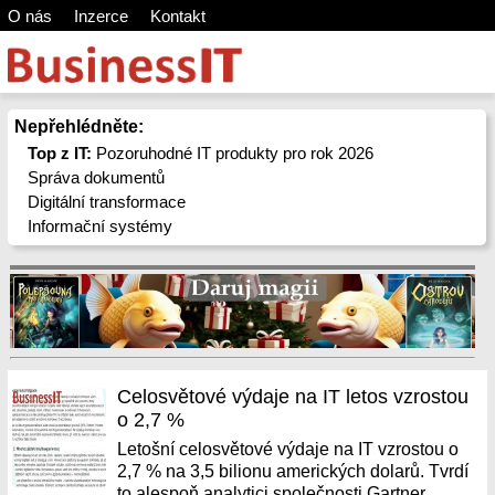
O nás
Inzerce
Kontakt
Nepřehlédněte:
Top z IT:
Pozoruhodné IT produkty pro rok 2026
Správa dokumentů
Digitální transformace
Informační systémy
Celosvětové výdaje na IT letos vzrostou
o 2,7 %
Letošní celosvětové výdaje na IT vzrostou o
2,7 % na 3,5 bilionu amerických dolarů. Tvrdí
to alespoň analytici společnosti Gartner.