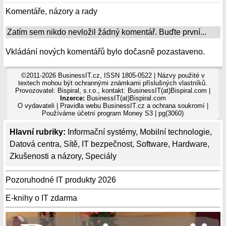
Komentáře, názory a rady
Zatím sem nikdo nevložil žádný komentář. Buďte první...
Vkládání nových komentářů bylo dočasně pozastaveno.
©2011-2026 BusinessIT.cz, ISSN 1805-0522 | Názvy použité v
textech mohou být ochrannými známkami příslušných vlastníků.
Provozovatel: Bispiral, s.r.o., kontakt: BusinessIT(at)Bispiral.com |
Inzerce:
BusinessIT(at)Bispiral.com
O vydavateli
|
Pravidla webu BusinessIT.cz a ochrana soukromí
|
Používáme
účetní program Money S3
| pg(3060)
Hlavní rubriky:
Informační systémy
,
Mobilní technologie
,
Datová centra
,
Sítě
,
IT bezpečnost
,
Software
,
Hardware
,
Zkušenosti a názory
,
Speciály
Pozoruhodné IT produkty 2026
E-knihy o IT zdarma