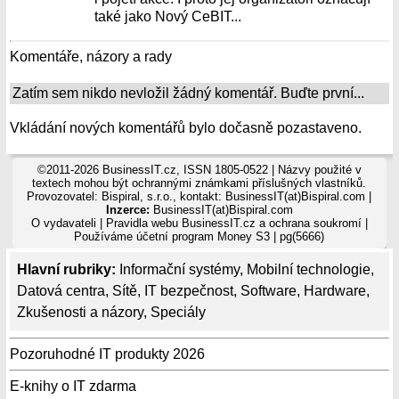
také jako Nový CeBIT...
Komentáře, názory a rady
Zatím sem nikdo nevložil žádný komentář. Buďte první...
Vkládání nových komentářů bylo dočasně pozastaveno.
©2011-2026 BusinessIT.cz, ISSN 1805-0522 | Názvy použité v
textech mohou být ochrannými známkami příslušných vlastníků.
Provozovatel: Bispiral, s.r.o., kontakt: BusinessIT(at)Bispiral.com |
Inzerce:
BusinessIT(at)Bispiral.com
O vydavateli
|
Pravidla webu BusinessIT.cz a ochrana soukromí
|
Používáme
účetní program Money S3
| pg(5666)
Hlavní rubriky:
Informační systémy
,
Mobilní technologie
,
Datová centra
,
Sítě
,
IT bezpečnost
,
Software
,
Hardware
,
Zkušenosti a názory
,
Speciály
Pozoruhodné IT produkty 2026
E-knihy o IT zdarma