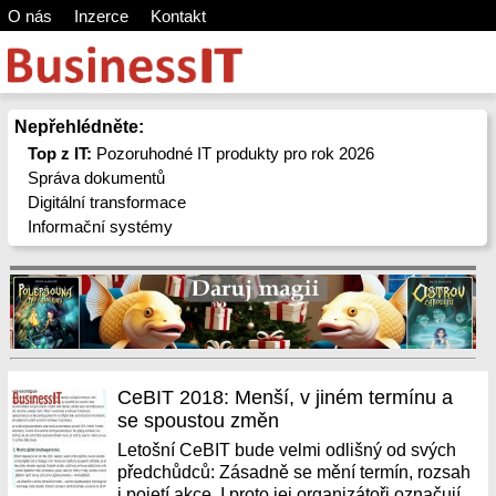
O nás
Inzerce
Kontakt
Nepřehlédněte:
Top z IT:
Pozoruhodné IT produkty pro rok 2026
Správa dokumentů
Digitální transformace
Informační systémy
CeBIT 2018: Menší, v jiném termínu a
se spoustou změn
Letošní CeBIT bude velmi odlišný od svých
předchůdců: Zásadně se mění termín, rozsah
i pojetí akce. I proto jej organizátoři označují