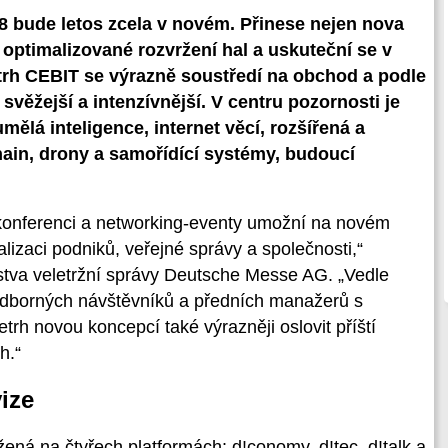
18 bude letos zcela v novém. Přinese nejen nova
 optimalizované rozvržení hal a uskuteční se v
trh CEBIT se výrazně soustředí na obchod a podle
svěžejší a intenzívnější. V centru pozornosti je
mělá inteligence, internet věcí, rozšířená a
chain, drony a samořídící systémy, budoucí
 konferenci a networking-eventy umožní na novém
lizaci podniků, veřejné správy a společnosti,“
nstva veletržní správy Deutsche Messe AG. „Vedle
 odborných návštěvníků a předních manažerů s
h novou koncepcí také výrazněji oslovit příští
h.“
vize
ná na čtyřech platformách: d!conomy, d!tec, d!talk a