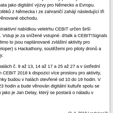
ata jako digitální výzvy pro Německo a Evropu.
tiků z Německa i ze zahraničí zahájí následující tři
i věnované obchodu.
 atraktivní nabídkou veletrhu CEBIT určen širší
ci. Vstup je za snížené vstupné. d!talk a CEBIT!Signals
mo to jsou naplánované zvláštní aktivity pro
loper) s Hackathony, soutěžemi pro piloty dronů a
y.
alách č. 9 až 13, 14 až 17 a 25 až 27 a v ústřední
 CEBIT 2018 k dispozici více prostoru pro aktivity,
nky budou v halách otevřené od 10 do 19 hodin. V
 hodin a bude věnován digitální kultuře spolu se
jako je Jan Delay, který se postará o náladu v