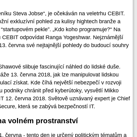
eníku Steva Jobse“, je očekáván na veletrhu CEBIT.
žní exkluzívní pohled za kulisy hightech branže a
e “startupovém pekle”. „Kdo koho programuje?“ Na
hu CEBIT odpovídat Ranga Yogeshwar. Nejznámější
3. června své nejtajnější pohledy do budoucí souhry
hawové slibuje fascinující náhled do lidské duše.
áže 13. června 2018, jak lze manipulovat lidskou
lací získat. Kde číhá největší nebezpečí v rozvoji
u podniky chránit před kyberútoky, vysvětlí Mikko
 12. června 2018. Světově uznávaný expert je Chief
Secure, která se zabývá bezpečností IT.
na volném prostranství
. června - tento den je určený politickým tématům a