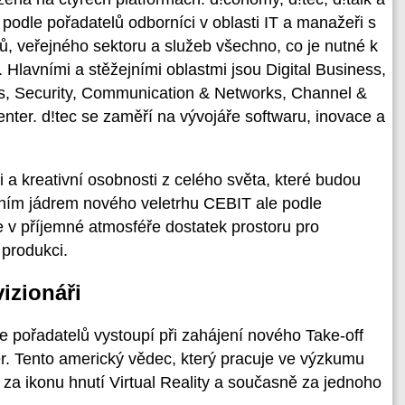
odle pořadatelů odborníci v oblasti IT a manažeři s
 veřejného sektoru a služeb všechno, co je nutné k
. Hlavními a stěžejními oblastmi jsou Digital Business,
ings, Security, Communication & Networks, Channel &
enter. d!tec se zaměří na vývojáře softwaru, inovace a
ti a kreativní osobnosti z celého světa, které budou
ním jádrem nového veletrhu CEBIT ale podle
 v příjemné atmosféře dostatek prostoru pro
 produkci.
izionáři
 pořadatelů vystoupí při zahájení nového Take-off
r. Tento americký vědec, který pracuje ve výzkumu
 za ikonu hnutí Virtual Reality a současně za jednoho