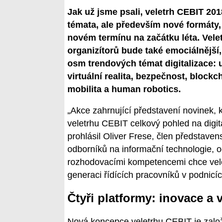
Jak už jsme psali, veletrh CEBIT 20
témata, ale především nové formáty,
novém termínu na začátku léta. Vele
organizítorů bude také emociálnější, 
osm trendových témat digitalizace: u
virtuální realita, bezpečnost, block
mobilita a human robotics.
„Akce zahrnující představení novinek,
veletrhu CEBIT celkový pohled na digita
prohlásil Oliver Frese, člen představe
odborníků na informační technologie,
rozhodovacími kompetencemi chce veletr
generaci řídících pracovníků v podnicíc
Čtyři platformy: inovace a 
Nová koncepce veletrhu CEBIT je založe