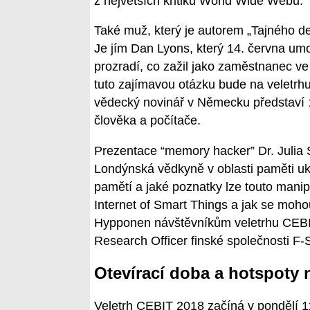
z největších kritiků World Wide Webu.
Také muž, který je autorem „Tajného d
Je jím Dan Lyons, který 14. června umo
prozradí, co zažil jako zaměstnanec v
tuto zajímavou otázku bude na veletr
vědecký novinář v Německu představí 1
člověka a počítače.
Prezentace “memory hacker” Dr. Julia S
Londýnská vědkyně v oblasti paměti uk
pamětí a jaké poznatky lze touto manipu
Internet of Smart Things a jak se moho
Hypponen návštěvníkům veletrhu CEBIT
Research Officer finské společnosti F-
Otevírací doba a hotspoty 
Veletrh CEBIT 2018 začíná v pondělí 11