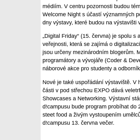
médiím. V centru pozornosti budou tém
Welcome Night s účastí významných poli
dny výstavy, které budou na výstavišt
„Digital Friday“ (15. června) je spolu s
veřejnosti, která se zajímá o digitaliza
jsou určeny mezinárodním blogerům. Mi
programátory a vývojáře (Coder & Deve
náborové akce pro studenty a odborník
Nové je také uspořádání výstaviště. V h
části v pod střechou EXPO dává veletrh
Showcases a Networking. Výstavní stá
d!campusu bude program probíhat do 23
steet food a živým vystoupením umělců 
d!campusu 13. června večer.