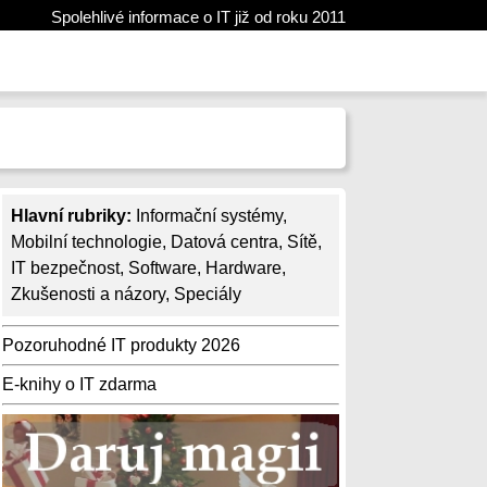
Spolehlivé informace o IT již od roku 2011
Hlavní rubriky:
Informační systémy
,
Mobilní technologie
,
Datová centra
,
Sítě
,
IT bezpečnost
,
Software
,
Hardware
,
Zkušenosti a názory
,
Speciály
Pozoruhodné IT produkty 2026
E-knihy o IT zdarma