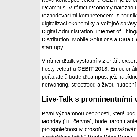
d!campus. V rámci d!conomy naleznou p
rozhodovacími kompetencemi z podniků,
digitalizaci ekonomiky a veřejné správy
Digital Administration, Internet of Th
Distribution, Mobile Solutions a Data C
start-upy.
V rámci d!talk vystoupí vizionáři, exper
hosty veletrhu CEBIT 2018. Emocionál
pořadatelů bude d!campus, jež nabídne
networking, streetfood a živou hudební
Live-Talk s prominentními v
První významnou osobností, která podle
Monday (11. června), bude Jaron Lanie
pro společnost Microsoft, je považován