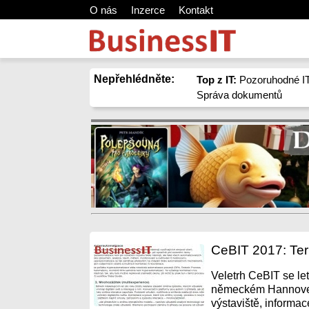
O nás
Inzerce
Kontakt
Nepřehlédněte:
Top z IT:
Pozoruhodné IT
Správa dokumentů
CeBIT 2017: Term
Veletrh CeBIT se let
německém Hannoveru
výstaviště, informace