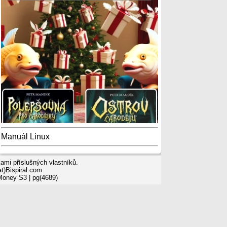
Manuál Linux
mi příslušných vlastníků.
t)Bispiral.com
 Money S3
| pg(4689)