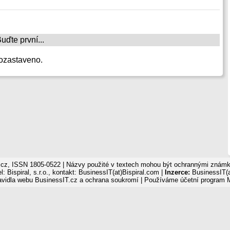
ďte první...
ozastaveno.
cz, ISSN 1805-0522 | Názvy použité v textech mohou být ochrannými známka
: Bispiral, s.r.o., kontakt: BusinessIT(at)Bispiral.com |
Inzerce:
BusinessIT(a
avidla webu BusinessIT.cz a ochrana soukromí
| Používáme
účetní program