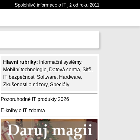
Spolehlivé informace o IT již od roku 2011
Hlavní rubriky:
Informační systémy
,
Mobilní technologie
,
Datová centra
,
Sítě
,
IT bezpečnost
,
Software
,
Hardware
,
Zkušenosti a názory
,
Speciály
Pozoruhodné IT produkty 2026
E-knihy o IT zdarma