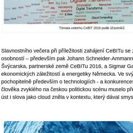
Témata veletrhu CeBIT 2016 podle účastníků
Slavnostního večera při příležitosti zahájení CeBITu se 
osobností – především pak Johann Schneider-Ammann,
Švýcarska, partnerské země CeBITu 2016, a Sigmar Gab
ekonomických záležitostí a energetiky Německa. Ve svý
pochopitelně především o technologiích - a konkurence
člověka zvyklého na českou politickou scénu muselo přek
úst i slova jako cloud zněla v kontextu, který dával smys