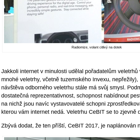
Radiomize, volant citlivý na dotek
Jakkoli internet v minulosti udělal pořadatelům veletrhů
mnohé veletrhy, včetně tuzemského Invexu, nepřežily), 
návštěva odborného veletrhu stále má svůj smysl. Pod
dostatečná reprezentativnost, schopnost nabídnout pest
na nichž jsou navíc vystavovatelé schopni zprostředkova
kterou vám internet nedá. Veletrhu CeBIT se to zjevně d
Zbývá dodat, že ten příští, CeBIT 2017, je naplánován 