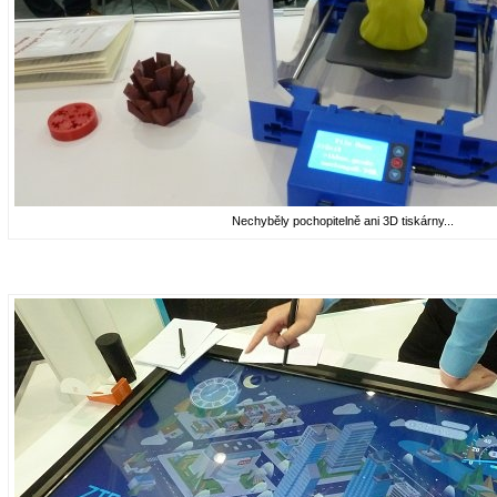
Nechyběly pochopitelně ani 3D tiskárny...