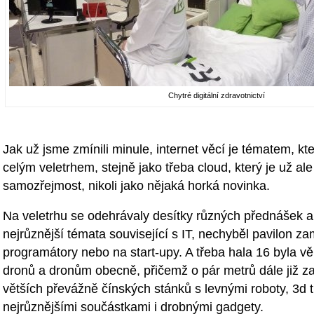
Chytré digitální zdravotnictví
Jak už jsme zmínili minule, internet věcí je tématem, kte
celým veletrhem, stejně jako třeba cloud, který je už al
samozřejmost, nikoli jako nějaká horká novinka.
Na veletrhu se odehrávaly desítky různých přednášek a
nejrůznější témata související s IT, nechyběl pavilon z
programátory nebo na start-upy. A třeba hala 16 byla
dronů a dronům obecně, přičemž o pár metrů dále již za
větších převážně čínských stánků s levnými roboty, 3d 
nejrůznějšími součástkami i drobnými gadgety.