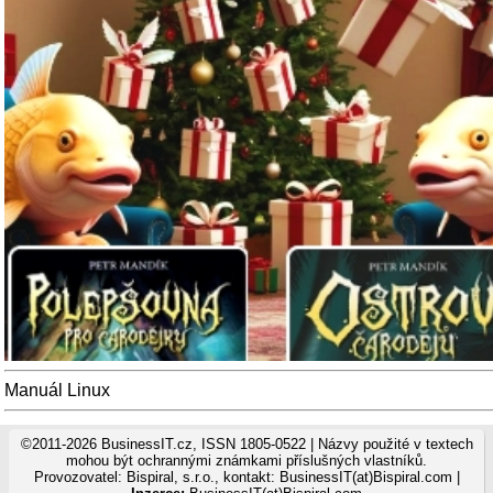
Manuál Linux
©2011-2026 BusinessIT.cz, ISSN 1805-0522 | Názvy použité v textech
mohou být ochrannými známkami příslušných vlastníků.
Provozovatel: Bispiral, s.r.o., kontakt: BusinessIT(at)Bispiral.com |