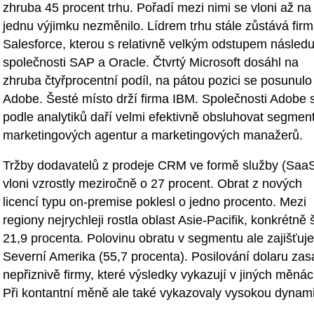
zhruba 45 procent trhu. Pořadí mezi nimi se vloni až na
jednu výjimku nezměnilo. Lídrem trhu stále zůstává fir
Salesforce, kterou s relativně velkým odstupem následu
společnosti SAP a Oracle. Čtvrtý Microsoft dosáhl na
zhruba čtyřprocentní podíl, na pátou pozici se posunulo
Adobe. Šesté místo drží firma IBM. Společnosti Adobe 
podle analytiků daří velmi efektivně obsluhovat segmen
marketingových agentur a marketingových manažerů.
Tržby dodavatelů z prodeje CRM ve formě služby (Saa
vloni vzrostly meziročně o 27 procent. Obrat z nových
licencí typu on-premise poklesl o jedno procento. Mezi
regiony nejrychleji rostla oblast Asie-Pacifik, konkrétně 
21,9 procenta. Polovinu obratu v segmentu ale zajišťuje
Severní Amerika (55,7 procenta). Posilování dolaru zas
nepřiznivě firmy, které výsledky vykazují v jiných měnác
Při kontantní měně ale také vykazovaly vysokou dynam