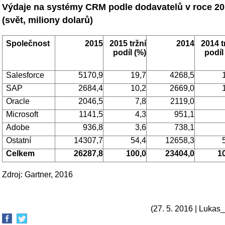
Výdaje na systémy
CRM
podle dodavatelů v roce 2
(svět, miliony dolarů)
Společnost
2015
2015
tržní
2014
2014
t
podíl
(%)
podíl
Salesforce
5170,9
19,7
4268,5
SAP
2684,4
10,2
2669,0
Oracle
2046,5
7,8
2119,0
Microsoft
1141,5
4,3
951,1
Adobe
936,8
3,6
738,1
Ostatní
14307,7
54,4
12658,3
Celkem
26287,8
100,0
23404,0
1
Zdroj: Gartner, 2016
(27. 5. 2016 | Lukas_