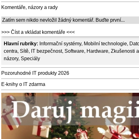
Komentáře, názory a rady
Zatím sem nikdo nevložil žádný komentář. Buďte první...
>>> Číst a vkládat komentáře <<<
Hlavní rubriky:
Informační systémy
,
Mobilní technologie
,
Dat
centra
,
Sítě
,
IT bezpečnost
,
Software
,
Hardware
,
Zkušenosti a
názory
,
Speciály
Pozoruhodné IT produkty 2026
E-knihy o IT zdarma