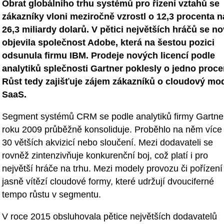
Obrat globálního trhu systémů pro řízení vztahů se
zákazníky vloni meziročně vzrostl o 12,3 procenta n
26,3 miliardy dolarů. V pětici největších hráčů se n
objevila společnost Adobe, která na šestou pozici
odsunula firmu IBM. Prodeje nových licencí podle
analytiků splečnosti Gartner poklesly o jedno proce
Růst tedy zajišťuje zájem zákazníků o cloudový mo
SaaS.
Segment systémů CRM se podle analytiků firmy Gartne
roku 2009 průběžně konsoliduje. Proběhlo na něm více
30 větších akvizicí nebo sloučení. Mezi dodavateli se
rovněž zintenzivňuje konkurenční boj, což platí i pro
největší hráče na trhu. Mezi modely provozu či pořízení 
jasně vítězí cloudové formy, které udržují dvouciferné
tempo růstu v segmentu.
V roce 2015 obsluhovala pětice největších dodavatelů