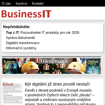
O nás
Inzerce
Kontakt
Nepřehlédněte:
Top z IT:
Pozoruhodné IT produkty pro rok 2026
Správa dokumentů
Digitální transformace
Informační systémy
Být digitální již dnes prostě nestačí
Devět z deseti podniků v Evropě muselo
v posledních čtyřech letech čelit „obratu“ –
nejistotě a změnám vyvolaným vnějšími
silami. Vyplývá to z nejnovějšího průzkumu