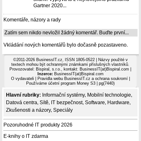
Gartner 2020...
Komentáře, názory a rady
Zatím sem nikdo nevložil žádný komentář. Buďte první...
Vkládání nových komentářů bylo dočasně pozastaveno.
©2011-2026 BusinessIT.cz, ISSN 1805-0522 | Názvy použité v
textech mohou být ochrannými známkami příslušných vlastníků.
Provozovatel: Bispiral, s.r.o., kontakt: BusinessIT(at)Bispiral.com |
Inzerce:
BusinessIT(at)Bispiral.com
O vydavateli
|
Pravidla webu BusinessIT.cz a ochrana soukromí
|
Používáme
účetní program Money S3
| pg(7440)
Hlavní rubriky:
Informační systémy
,
Mobilní technologie
,
Datová centra
,
Sítě
,
IT bezpečnost
,
Software
,
Hardware
,
Zkušenosti a názory
,
Speciály
Pozoruhodné IT produkty 2026
E-knihy o IT zdarma